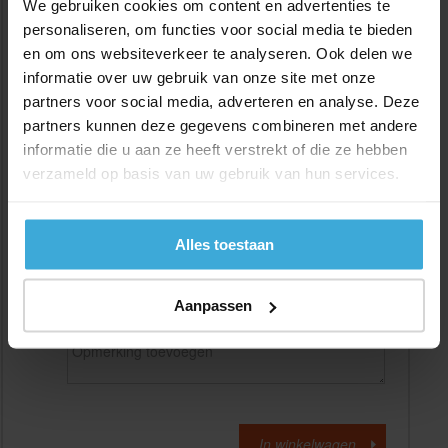
We gebruiken cookies om content en advertenties te
personaliseren, om functies voor social media te bieden
en om ons websiteverkeer te analyseren. Ook delen we
Gewenste
(max. 2000 mm)
lengtemaat in
mm
informatie over uw gebruik van onze site met onze
partners voor social media, adverteren en analyse. Deze
+/- 2 mm lengtetolerantie
partners kunnen deze gegevens combineren met andere
Aantal:
informatie die u aan ze heeft verstrekt of die ze hebben
verzameld op basis van uw gebruik van hun services.
Materiaalkosten
€
0,00
Bewerkingskosten :
€
0,00
Totaalbedrag :
€
0,00
Alles toestaan
Alle bedragen zijn excl. 21% BTW
Aanpassen