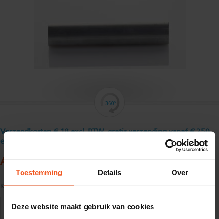
Verzendkosten € 18 excl. BTW, gratis verzending vanaf € 250
excl. BTW
Aluminium rondstaf 25 mm
Toestemming
Details
Over
Kwaliteit:
EN AW-6082-T6 volgens EN485-1/2
Deze website maakt gebruik van cookies