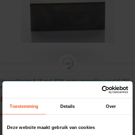
Verzendkosten € 18 excl. BTW, gratis verzending vanaf € 250
excl. BTW
Buisprofiel, roestvast, K32035 x 35 x 2 mm
Toestemming
Details
Over
Kwaliteit:
AISI 304 / K320 geslepen
Deze website maakt gebruik van cookies