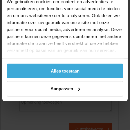
We gebruiken cookies om content en advertenties te
personaliseren, om functies voor social media te bieden
en om ons websiteverkeer te analyseren. Ook delen we
Gewenste
(max. 2000 mm)
lengtemaat in
mm
informatie over uw gebruik van onze site met onze
partners voor social media, adverteren en analyse. Deze
+/- 2 mm lengtetolerantie
partners kunnen deze gegevens combineren met andere
Aantal:
informatie die u aan ze heeft verstrekt of die ze hebben
verzameld op basis van uw gebruik van hun services.
Materiaalkosten
€
0,00
Bewerkingskosten :
€
0,00
Totaalbedrag :
€
0,00
Alles toestaan
Alle bedragen zijn excl. 21% BTW
Aanpassen