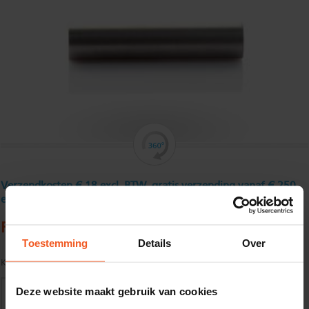
Verzendkosten € 18 excl. BTW, gratis verzending vanaf € 250
excl. BTW
Ronde buis, roestvast 40 x 2 mm
Toestemming
Details
Over
Kwaliteit:
AISI 304
Deze website maakt gebruik van cookies