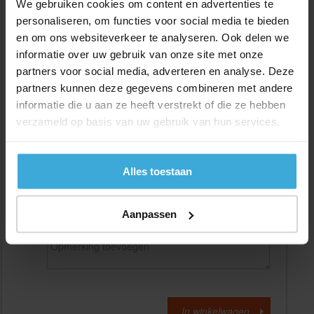
We gebruiken cookies om content en advertenties te
personaliseren, om functies voor social media te bieden
en om ons websiteverkeer te analyseren. Ook delen we
Gewenste
(max. 2000 mm)
lengtemaat in
mm
informatie over uw gebruik van onze site met onze
partners voor social media, adverteren en analyse. Deze
+/- 2 mm lengtetolerantie
partners kunnen deze gegevens combineren met andere
Aantal:
informatie die u aan ze heeft verstrekt of die ze hebben
verzameld op basis van uw gebruik van hun services.
Materiaalkosten
€
0,00
Bewerkingskosten :
€
0,00
Totaalbedrag :
€
0,00
Alles toestaan
Alle bedragen zijn excl. 21% BTW
Aanpassen