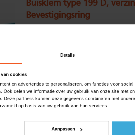
Buisklem type 199 D, verzin
Bevestigingsring
Kwaliteit:
S235JR (EN10025) Thermisch verzinkt
Standaard maat:
Details
Voorraad:
17
Aantal:
 van cookies
ent en advertenties te personaliseren, om functies voor social
Materiaalkosten :
€
0,00
. Ook delen we informatie over uw gebruik van onze site met on
Bewerkingskosten :
€
0,00
e. Deze partners kunnen deze gegevens combineren met andere i
erzameld op basis van uw gebruik van hun services.
Alle bedragen zijn excl. 21% BTW
Aanpassen