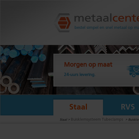
Metaalcenter.nl
bestel simpel en snel metaal op m
Morgen op maat
24-uurs levering.
Staal
RVS
Buisklemsysteem Tubeclamps
Staal >
>
Buiskle