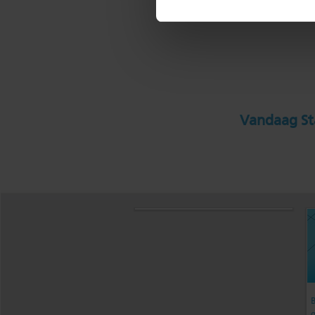
Vandaag Sta
B
g