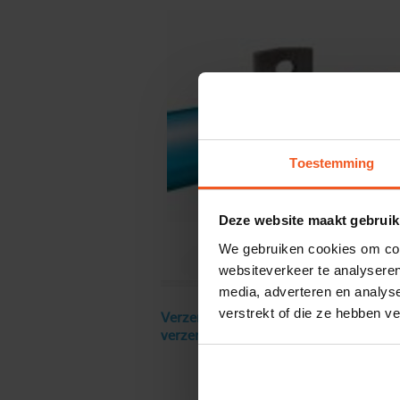
Toestemming
Deze website maakt gebruik
We gebruiken cookies om cont
websiteverkeer te analyseren
media, adverteren en analys
verstrekt of die ze hebben v
Verzendkosten € 18 excl. BTW, gratis
verzending vanaf € 250 excl. BTW