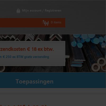
Mijn account / Registreren
0 items
zendkosten € 18 ex btw.
n € 250 ex BTW gratis verzending
Toepassingen