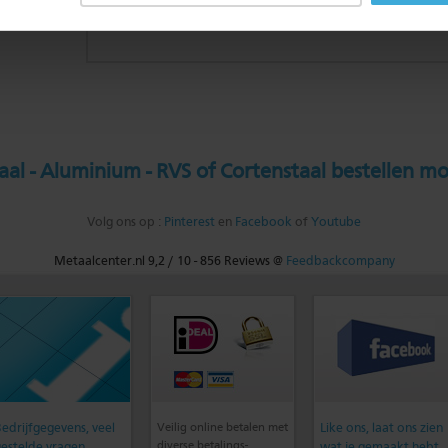
al - Aluminium - RVS of Cortenstaal bestellen mo
Volg ons op :
Pinterest
en
Facebook
of
Youtube
Metaalcenter.nl
9,2
/
10
-
856
Reviews @
Feedbackcompany
edrijfgegevens, veel
Veilig online betalen met
Like ons, laat ons zien
diverse betalings-
estelde vragen,
wat je gemaakt hebt