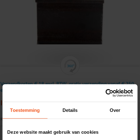
Verzendkosten € 18 excl. BTW, gratis verzending vanaf € 250
excl. BTW
IPE 80
Toestemming
Details
Over
Kwaliteit:
S235JR volgens EN10025
Deze website maakt gebruik van cookies