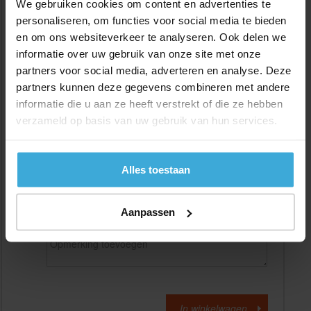
We gebruiken cookies om content en advertenties te
personaliseren, om functies voor social media te bieden
en om ons websiteverkeer te analyseren. Ook delen we
Gewenste
(max. 2000 mm)
lengtemaat in
mm
informatie over uw gebruik van onze site met onze
partners voor social media, adverteren en analyse. Deze
+/- 2 mm lengtetolerantie
partners kunnen deze gegevens combineren met andere
Aantal:
informatie die u aan ze heeft verstrekt of die ze hebben
verzameld op basis van uw gebruik van hun services.
Materiaalkosten
€
0,00
Bewerkingskosten :
€
0,00
Totaalbedrag :
€
0,00
Alles toestaan
Alle bedragen zijn excl. 21% BTW
Aanpassen