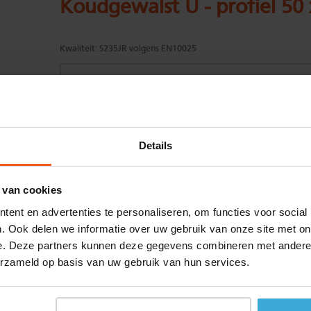
Koudgewalst U - profiel 50
Kwaliteit:
S235JR volgens EN10025
Gewenste
(max. 2000 mm)
Details
lengtemaat in
mm
+/- 2 mm lengtetolerantie
 van cookies
Aantal:
ent en advertenties te personaliseren, om functies voor social
Materiaalkosten
€
0,00
. Ook delen we informatie over uw gebruik van onze site met on
Bewerkingskosten :
€
0,00
e. Deze partners kunnen deze gegevens combineren met andere i
Totaalbedrag :
€
0,00
erzameld op basis van uw gebruik van hun services.
Alle bedragen zijn excl. 21% BTW