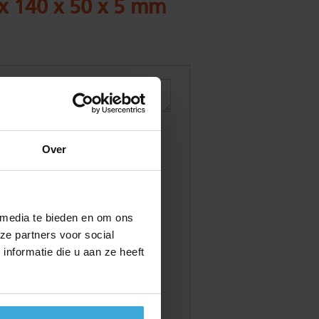
 x 140 x 50 x 5 mm
Over
 media te bieden en om ons
ze partners voor social
nformatie die u aan ze heeft