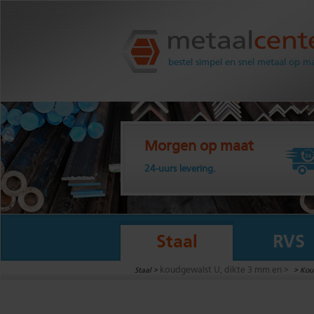
Metaalcenter.nl
bestel simpel en snel metaal op m
Morgen op maat
24-uurs levering.
Staal
RVS
koudgewalst U, dikte 3 mm en >
Staal >
>
Koud