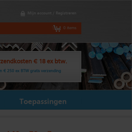
Mijn account / Registreren
0 items
zendkosten € 18 ex btw.
n € 250 ex BTW gratis verzending
Toepassingen