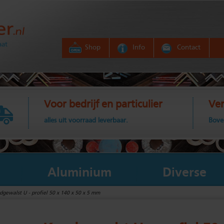
aat
Shop
Info
Contact
Voor bedrijf en particulier
Ver
alles uit voorraad leverbaar.
Bove
Aluminium
Diverse
gewalst U - profiel 50 x 140 x 50 x 5 mm