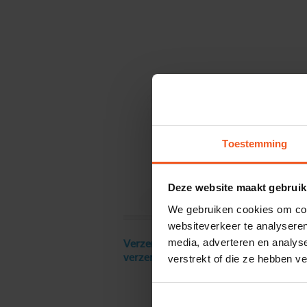
Toestemming
Deze website maakt gebruik
We gebruiken cookies om cont
websiteverkeer te analyseren
media, adverteren en analys
Verzendkosten € 18 excl. BTW, gratis
verstrekt of die ze hebben v
verzending vanaf € 250 excl. BTW