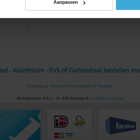
Aanpassen
al - Aluminium - RVS of Cortenstaal bestellen mo
Volg ons op :
Pinterest
en
Facebook
of
Youtube
Metaalcenter.nl
9,2
/
10
-
856
Reviews @
Feedbackcompany