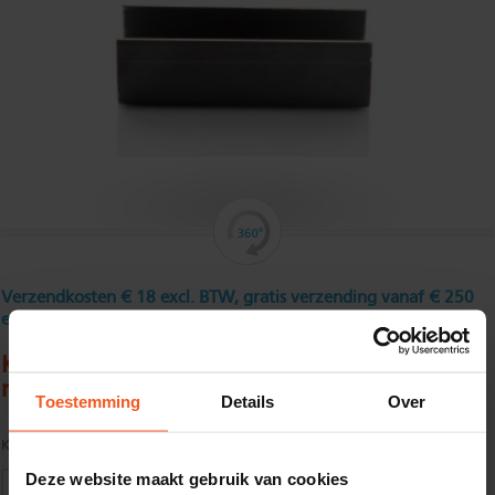
Verzendkosten € 18 excl. BTW, gratis verzending vanaf € 250
excl. BTW
Koudgewalst U - profiel 60 x 120 x 60 x 5
mm
Toestemming
Details
Over
Kwaliteit:
S235JR volgens EN10025
Deze website maakt gebruik van cookies