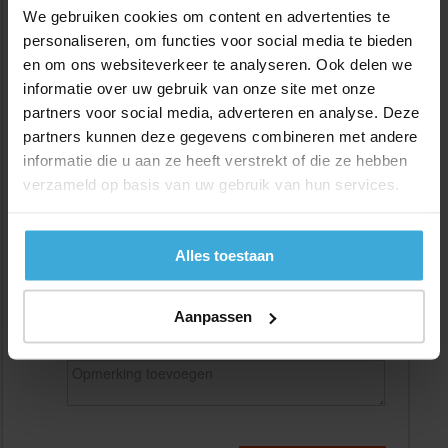
We gebruiken cookies om content en advertenties te
personaliseren, om functies voor social media te bieden
en om ons websiteverkeer te analyseren. Ook delen we
Gewenste
(max. 2000 mm)
informatie over uw gebruik van onze site met onze
lengtemaat in
mm
partners voor social media, adverteren en analyse. Deze
+/- 2 mm lengtetolerantie
partners kunnen deze gegevens combineren met andere
informatie die u aan ze heeft verstrekt of die ze hebben
Aantal:
verzameld op basis van uw gebruik van hun services.
Materiaalkosten
€
0,00
Bewerkingskosten :
€
0,00
Totaalbedrag :
€
0,00
Alles toestaan
Alle bedragen zijn excl. 21% BTW
Aanpassen