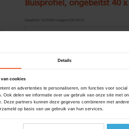
Buisprofiel, ongebeitst 40 
Kwaliteit:
S235JRH volgens EN10219
Gewenste
(max. 2000 mm)
Details
lengtemaat in
mm
+/- 2 mm lengtetolerantie
 van cookies
Aantal:
ent en advertenties te personaliseren, om functies voor social
Materiaalkosten
€
0,00
. Ook delen we informatie over uw gebruik van onze site met on
Bewerkingskosten :
€
0,00
e. Deze partners kunnen deze gegevens combineren met andere i
Totaalbedrag :
€
0,00
erzameld op basis van uw gebruik van hun services.
Alle bedragen zijn excl. 21% BTW