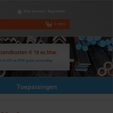
Mijn account / Registreren
0 items
zendkosten € 18 ex btw.
n € 250 ex BTW gratis verzending
Toepassingen