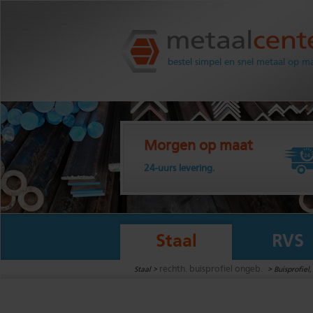
Metaalcenter.nl
bestel simpel en snel metaal op m
Morgen op maat
24-uurs levering.
Staal
RVS
rechth. buisprofiel ongeb.
Staal >
>
Buisprofiel