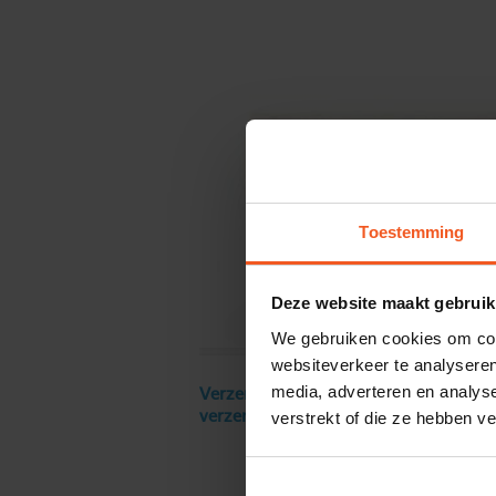
Toestemming
Deze website maakt gebruik
We gebruiken cookies om cont
websiteverkeer te analyseren
media, adverteren en analys
Verzendkosten € 18 excl. BTW, gratis
verstrekt of die ze hebben v
verzending vanaf € 250 excl. BTW