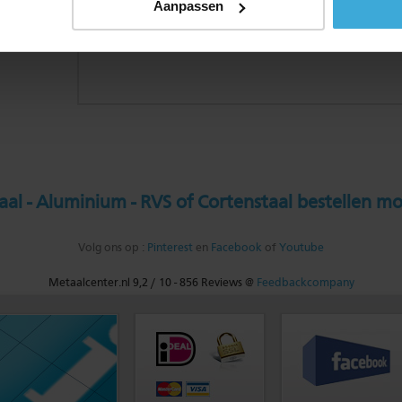
Aanpassen
al - Aluminium - RVS of Cortenstaal bestellen mo
Volg ons op :
Pinterest
en
Facebook
of
Youtube
Metaalcenter.nl
9,2
/
10
-
856
Reviews @
Feedbackcompany