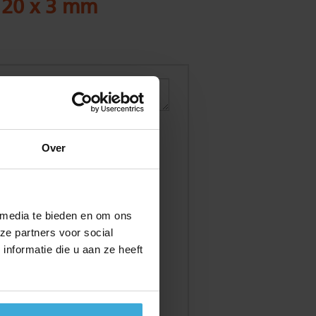
x 20 x 3 mm
Over
 media te bieden en om ons
ze partners voor social
nformatie die u aan ze heeft