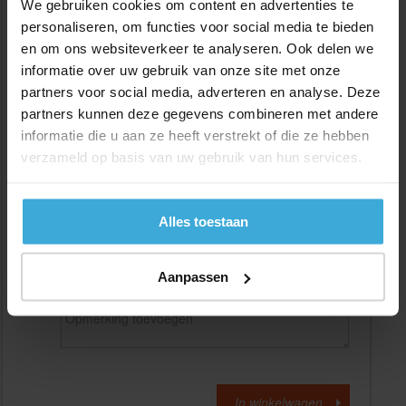
We gebruiken cookies om content en advertenties te
personaliseren, om functies voor social media te bieden
en om ons websiteverkeer te analyseren. Ook delen we
Gewenste
(max. 2000 mm)
lengtemaat in
mm
informatie over uw gebruik van onze site met onze
partners voor social media, adverteren en analyse. Deze
+/- 2 mm lengtetolerantie
partners kunnen deze gegevens combineren met andere
Aantal:
informatie die u aan ze heeft verstrekt of die ze hebben
verzameld op basis van uw gebruik van hun services.
Materiaalkosten
€
0,00
Bewerkingskosten :
€
0,00
Totaalbedrag :
€
0,00
Alles toestaan
Alle bedragen zijn excl. 21% BTW
Aanpassen