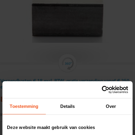
Verzendkosten € 18 excl. BTW, gratis verzending vanaf € 250
excl. BTW
Buisprofiel, ongebeitst 30 x 30 x 3 mm
Toestemming
Details
Over
Kwaliteit:
S235JRH volgens EN10219
Deze website maakt gebruik van cookies