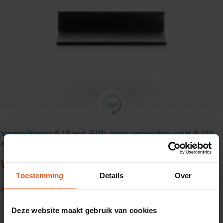
Verzendkosten € 18 excl. BTW, gratis verzending vanaf € 250
excl. BTW
Warmgewalst hoekstaal 70 x 70 x 7 mm
Toestemming
Details
Over
Kwaliteit:
S235JR volgens EN10025
Deze website maakt gebruik van cookies