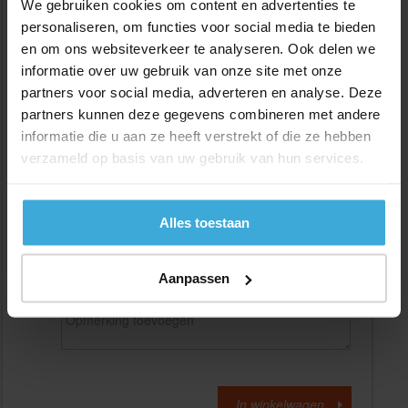
We gebruiken cookies om content en advertenties te
personaliseren, om functies voor social media te bieden
en om ons websiteverkeer te analyseren. Ook delen we
Gewenste
(max. 2000 mm)
lengtemaat in
mm
informatie over uw gebruik van onze site met onze
partners voor social media, adverteren en analyse. Deze
+/- 2 mm lengtetolerantie
partners kunnen deze gegevens combineren met andere
Aantal:
informatie die u aan ze heeft verstrekt of die ze hebben
verzameld op basis van uw gebruik van hun services.
Materiaalkosten
€
0,00
Bewerkingskosten :
€
0,00
Totaalbedrag :
€
0,00
Alles toestaan
Alle bedragen zijn excl. 21% BTW
Aanpassen