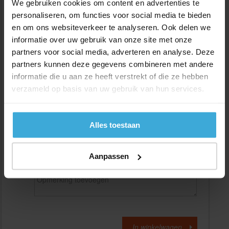
We gebruiken cookies om content en advertenties te
personaliseren, om functies voor social media te bieden
en om ons websiteverkeer te analyseren. Ook delen we
Gewenste
(max. 2000 mm)
lengtemaat in
mm
informatie over uw gebruik van onze site met onze
partners voor social media, adverteren en analyse. Deze
+/- 2 mm lengtetolerantie
partners kunnen deze gegevens combineren met andere
Aantal:
informatie die u aan ze heeft verstrekt of die ze hebben
verzameld op basis van uw gebruik van hun services.
Materiaalkosten
€
0,00
Bewerkingskosten :
€
0,00
Totaalbedrag :
€
0,00
Alles toestaan
Alle bedragen zijn excl. 21% BTW
Aanpassen