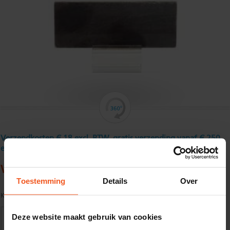
Verzendkosten € 18 excl. BTW, gratis verzending vanaf € 250
excl. BTW
Warmgewalst platstaal 40 x 8 mm
Toestemming
Details
Over
Kwaliteit:
S235JR volgens EN10025
Deze website maakt gebruik van cookies