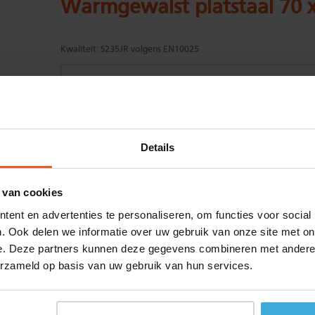
Warmgewalst platstaal 70 
Kwaliteit:
S235JR volgens EN10025
Gewenste
(max. 2000 mm)
Details
lengtemaat in
mm
+/- 2 mm lengtetolerantie
 van cookies
Aantal:
ent en advertenties te personaliseren, om functies voor social
Materiaalkosten
€
0,00
. Ook delen we informatie over uw gebruik van onze site met on
Bewerkingskosten :
€
0,00
e. Deze partners kunnen deze gegevens combineren met andere i
Totaalbedrag :
€
0,00
erzameld op basis van uw gebruik van hun services.
Alle bedragen zijn excl. 21% BTW