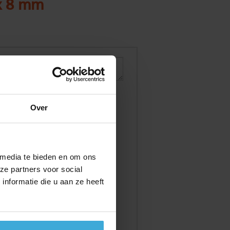
x 8 mm
Over
 media te bieden en om ons
ze partners voor social
nformatie die u aan ze heeft