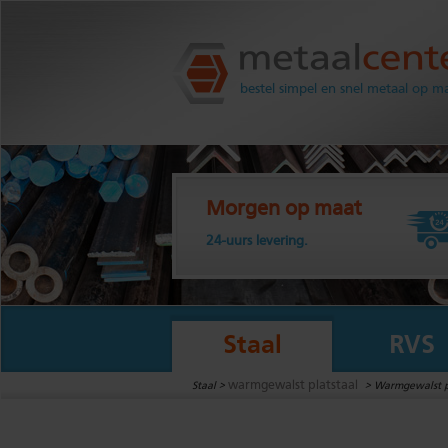
Metaalcenter.nl
bestel simpel en snel metaal op m
Morgen op maat
24-uurs levering.
Staal
RVS
warmgewalst platstaal
Staal >
>
Warmgewalst p