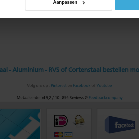
Aanpassen
al - Aluminium - RVS of Cortenstaal bestellen mo
Volg ons op :
Pinterest
en
Facebook
of
Youtube
Metaalcenter.nl
9,2
/
10
-
856
Reviews @
Feedbackcompany