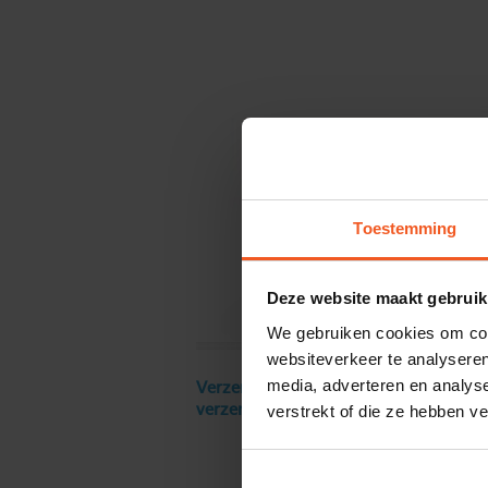
Toestemming
Deze website maakt gebruik
We gebruiken cookies om cont
websiteverkeer te analyseren
media, adverteren en analys
Verzendkosten € 18 excl. BTW, gratis
verstrekt of die ze hebben v
verzending vanaf € 250 excl. BTW