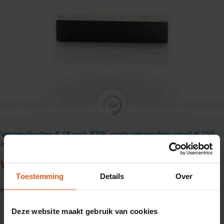
Verzendkosten € 18 excl. BTW, gratis verzending vanaf € 250
excl. BTW
Warmgewalst vierkantstaal 10 mm
Toestemming
Details
Over
Kwaliteit:
S235JR volgens EN10025
Deze website maakt gebruik van cookies