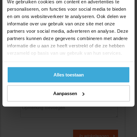
We gebruiken cookies om content en advertenties te
personaliseren, om functies voor social media te bieden
en om ons websiteverkeer te analyseren. Ook delen we
Gewenste
(max. 2000 mm)
lengtemaat in
mm
informatie over uw gebruik van onze site met onze
partners voor social media, adverteren en analyse. Deze
+/- 2 mm lengtetolerantie
partners kunnen deze gegevens combineren met andere
Aantal:
informatie die u aan ze heeft verstrekt of die ze hebben
verzameld op basis van uw gebruik van hun services.
Materiaalkosten
€
0,00
Bewerkingskosten :
€
0,00
Totaalbedrag :
€
0,00
Alles toestaan
Alle bedragen zijn excl. 21% BTW
Aanpassen