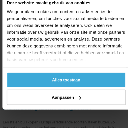
Deze website maakt gebruik van cookies
Stalen buizen toepassingen
We gebruiken cookies om content en advertenties te
personaliseren, om functies voor social media te bieden en
Een stalen buis kan voor tal van toepassingen gebruikt worden. Daarnaast
om ons websiteverkeer te analyseren. Ook delen we
bestaan er ook verschillende stalen buizen. Zo kunt u bij ons onder andere
informatie over uw gebruik van onze site met onze partners
terecht voor een gasbuis, constructiebuis, kasbuis en een stoombuis. Elke
stalen buis is geschikt voor andere toepassingen en wordt door ons op
voor social media, adverteren en analyse. Deze partners
maat geleverd. U voert eenvoudig de gewenste lengtemaat in en besteld
kunnen deze gegevens combineren met andere informatie
de stalen buis eenvoudig en snel online! U betaald niet voor de
die u aan ze heeft verstrekt of die ze hebben verzameld op
reststukken. Voorbeelden van toepassingen van de stalen buis zijn:
basis van uw gebruik van hun services.
machines
frames
fietsen
Alles toestaan
staalbouw
interieurbouw
stellingen
Aanpassen
Stalen buis: gebeitst & ongebeitst
Een stalen buis kopen? Er zijn verschillende soorten stalen buizen. Zo
bestaat er onder andere het verschil tussen een gebeitste stalen buis en