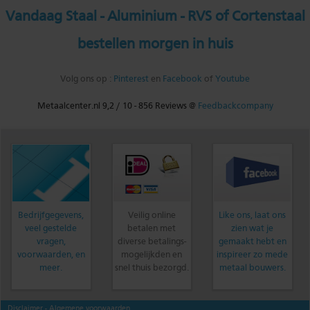
Vandaag Staal - Aluminium - RVS of Cortenstaal
bestellen morgen in huis
Volg ons op :
Pinterest
en
Facebook
of
Youtube
Metaalcenter.nl
9,2
/
10
-
856
Reviews @
Feedbackcompany
Bedrijfgegevens,
Veilig online
Like ons, laat ons
veel gestelde
betalen met
zien wat je
vragen,
diverse betalings-
gemaakt hebt en
voorwaarden, en
mogelijkden en
inspireer zo mede
meer.
snel thuis bezorgd.
metaal bouwers.
Disclaimer
- Algemene voorwaarden