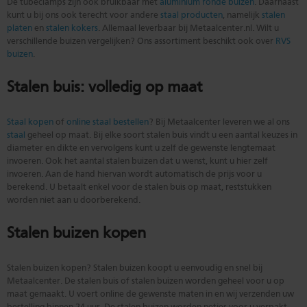
De tubeclamps zijn ook bruikbaar met
aluminium ronde buizen
. Daarnaast
kunt u bij ons ook terecht voor andere
staal producten
, namelijk
stalen
platen
en
stalen kokers
. Allemaal leverbaar bij Metaalcenter.nl. Wilt u
verschillende buizen vergelijken? Ons assortiment beschikt ook over
RVS
buizen
.
Stalen buis: volledig op maat
Staal kopen
of
online staal bestellen
? Bij Metaalcenter leveren we al ons
staal
geheel op maat. Bij elke soort stalen buis vindt u een aantal keuzes in
diameter en dikte en vervolgens kunt u zelf de gewenste lengtemaat
invoeren. Ook het aantal stalen buizen dat u wenst, kunt u hier zelf
invoeren. Aan de hand hiervan wordt automatisch de prijs voor u
berekend. U betaalt enkel voor de stalen buis op maat, reststukken
worden niet aan u doorberekend.
Stalen buizen kopen
Stalen buizen kopen? Stalen buizen koopt u eenvoudig en snel bij
Metaalcenter. De stalen buis of stalen buizen worden geheel voor u op
maat gemaakt. U voert online de gewenste maten in en wij verzenden uw