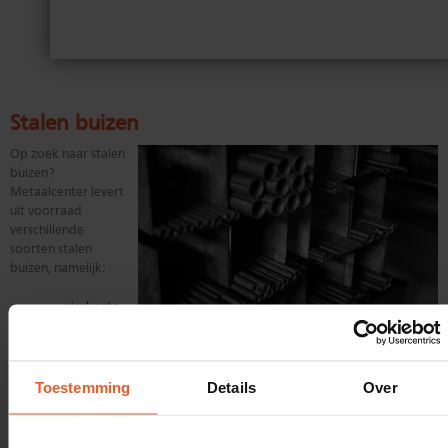
Stalen buizen
Op zoek naar stalen
buizen?
Metaalcenter levert
uit voorraad
verschillende
soorten stalen
buizen, namelijk:
vierkante
en
rechthoekige buisprofielen
ronde buizen (gelast en op aanvraag ook naadloos)
Toestemming
Details
Over