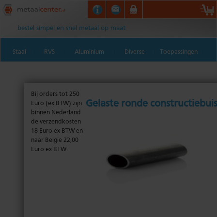
Metaalcenter.nl
bestel simpel en snel metaal op maat
Staal
RVS
Aluminium
Diverse
Toepassingen
Bij orders tot 250
gelaste ronde constructiebui
Euro (ex BTW) zijn
binnen Nederland
de verzendkosten
18 Euro ex BTW en
naar Belgie 22,00
Euro ex BTW.