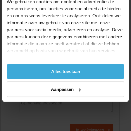
We gebruiken cookies om content en advertenties te
personaliseren, om functies voor social media te bieden
en om ons websiteverkeer te analyseren. Ook delen we
Gewenste
(max. 2000 mm)
lengtemaat in
mm
informatie over uw gebruik van onze site met onze
partners voor social media, adverteren en analyse. Deze
+/- 2 mm lengtetolerantie
partners kunnen deze gegevens combineren met andere
Aantal:
informatie die u aan ze heeft verstrekt of die ze hebben
verzameld op basis van uw gebruik van hun services.
Materiaalkosten
€
0,00
Bewerkingskosten :
€
0,00
Totaalbedrag :
€
0,00
Alles toestaan
Alle bedragen zijn excl. 21% BTW
Aanpassen