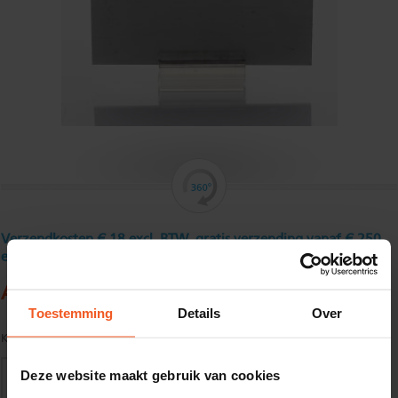
Verzendkosten € 18 excl. BTW, gratis verzending vanaf € 250
excl. BTW
Aluminium platstaf 30 x 10 mm
Toestemming
Details
Over
Kwaliteit:
EN AW-6060-T66 volgens EN755-1/2
Deze website maakt gebruik van cookies