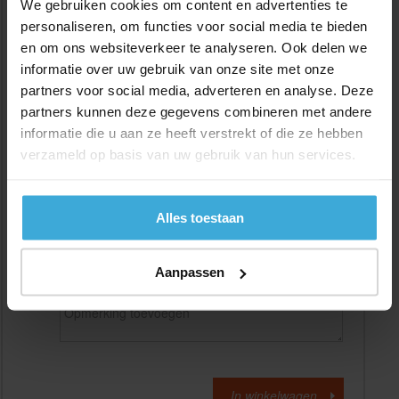
We gebruiken cookies om content en advertenties te
personaliseren, om functies voor social media te bieden
en om ons websiteverkeer te analyseren. Ook delen we
Gewenste
(max. 2000 mm)
lengtemaat in
mm
informatie over uw gebruik van onze site met onze
partners voor social media, adverteren en analyse. Deze
+/- 2 mm lengtetolerantie
partners kunnen deze gegevens combineren met andere
Aantal:
informatie die u aan ze heeft verstrekt of die ze hebben
verzameld op basis van uw gebruik van hun services.
Materiaalkosten
€
0,00
Bewerkingskosten :
€
0,00
Totaalbedrag :
€
0,00
Alles toestaan
Alle bedragen zijn excl. 21% BTW
Aanpassen