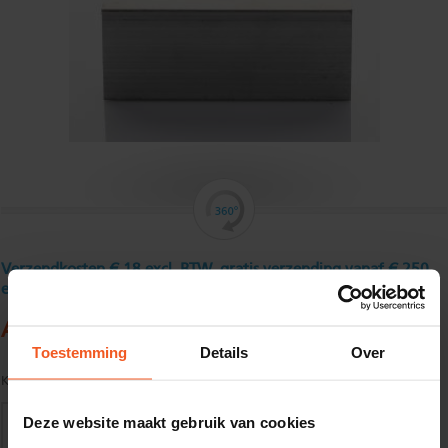
Verzendkosten € 18 excl. BTW, gratis verzending vanaf € 250
excl. BTW
Aluminium buisprofiel 60 x 40 x 3 mm
Toestemming
Details
Over
Kwaliteit:
EN AW-6060-T66 volgens EN755-1/2
Deze website maakt gebruik van cookies