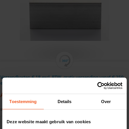
Verzendkosten € 18 excl. BTW, gratis verzending vanaf € 250
excl. BTW
Aluminium buisprofiel 40 x 40 x 4 mm
Toestemming
Details
Over
Kwaliteit:
EN AW-6060-T66 volgens EN755-1/2
Deze website maakt gebruik van cookies