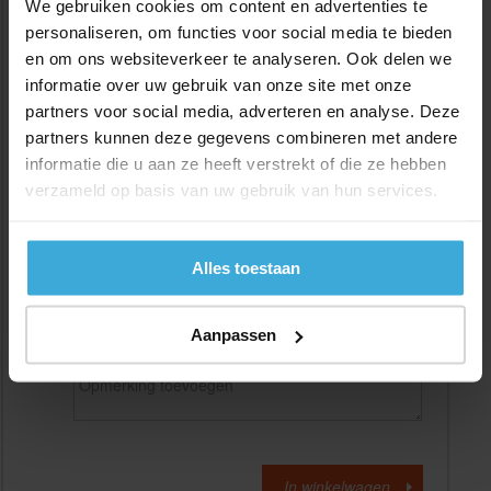
We gebruiken cookies om content en advertenties te
personaliseren, om functies voor social media te bieden
en om ons websiteverkeer te analyseren. Ook delen we
Gewenste
(max. 2000 mm)
lengtemaat in
mm
informatie over uw gebruik van onze site met onze
partners voor social media, adverteren en analyse. Deze
+/- 2 mm lengtetolerantie
partners kunnen deze gegevens combineren met andere
Aantal:
informatie die u aan ze heeft verstrekt of die ze hebben
verzameld op basis van uw gebruik van hun services.
Materiaalkosten
€
0,00
Bewerkingskosten :
€
0,00
Totaalbedrag :
€
0,00
Alles toestaan
Alle bedragen zijn excl. 21% BTW
Aanpassen