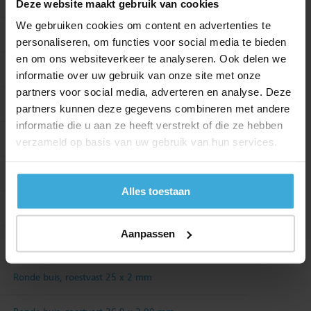
Ronde buis, roestvast 12 x 1,5 mm
Deze website maakt gebruik van cookies
We gebruiken cookies om content en advertenties te
Ronde buis, roestvast 15 x 2 mm
personaliseren, om functies voor social media te bieden
en om ons websiteverkeer te analyseren. Ook delen we
Ronde buis, roestvast 16 x 1,5 mm
informatie over uw gebruik van onze site met onze
partners voor social media, adverteren en analyse. Deze
Ronde buis, roestvast 20 x 2 mm
partners kunnen deze gegevens combineren met andere
informatie die u aan ze heeft verstrekt of die ze hebben
Ronde buis, roestvast 21,3 x 2 mm
verzameld op basis van uw gebruik van hun services.
Ronde buis, roestvast 22 x 1,5 mm
Alles toestaan
Ronde buis, roestvast 22 x 2 mm
Aanpassen
Ronde buis, roestvast 25 x 1,5 mm
Ronde buis, roestvast 25 x 2 mm