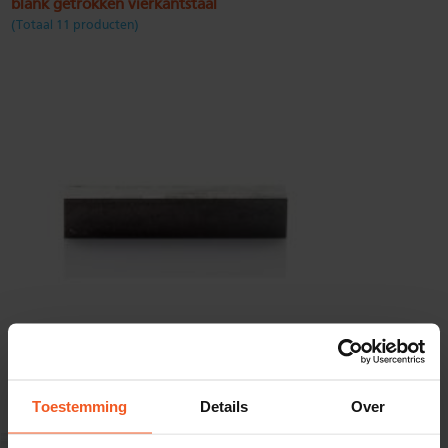
blank getrokken vierkantstaal
(Totaal 11 producten)
Toestemming
Details
Over