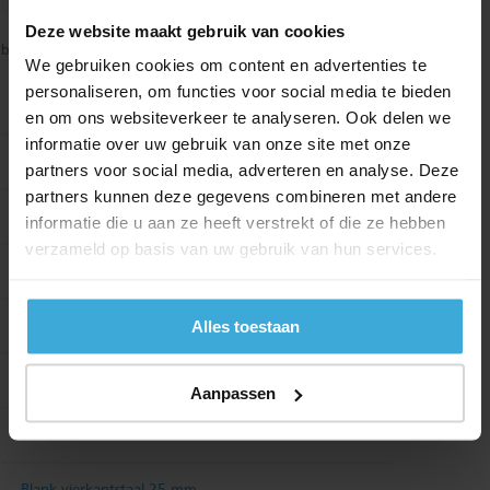
Deze website maakt gebruik van cookies
blank getrokken vierkantstaal
We gebruiken cookies om content en advertenties te
personaliseren, om functies voor social media te bieden
Zoek type:
en om ons websiteverkeer te analyseren. Ook delen we
informatie over uw gebruik van onze site met onze
Blank vierkantstaal 6 mm
partners voor social media, adverteren en analyse. Deze
partners kunnen deze gegevens combineren met andere
Blank vierkantstaal 8 mm
informatie die u aan ze heeft verstrekt of die ze hebben
verzameld op basis van uw gebruik van hun services.
Blank vierkantstaal 10 mm
Alles toestaan
Blank vierkantstaal 14 mm
Blank vierkantstaal 16 mm
Aanpassen
Blank vierkantstaal 19 mm