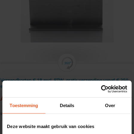
Verzendkosten € 18 excl. BTW, gratis verzending vanaf € 250
excl. BTW
Aluminium hoekprofiel 30 x 30 x 4 mm
Toestemming
Details
Over
Kwaliteit:
EN AW-6060-T66 volgens EN755-1/2
Deze website maakt gebruik van cookies