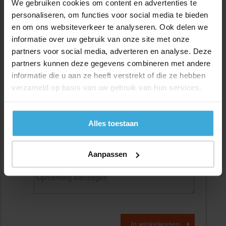
We gebruiken cookies om content en advertenties te
personaliseren, om functies voor social media te bieden
en om ons websiteverkeer te analyseren. Ook delen we
Gewenste
(max. 2000 mm)
lengtemaat in
mm
informatie over uw gebruik van onze site met onze
partners voor social media, adverteren en analyse. Deze
+/- 2 mm lengtetolerantie
partners kunnen deze gegevens combineren met andere
Aantal:
informatie die u aan ze heeft verstrekt of die ze hebben
verzameld op basis van uw gebruik van hun services.
Materiaalkosten
€
0,00
Bewerkingskosten :
€
0,00
Totaalbedrag :
€
0,00
Alles toestaan
Alle bedragen zijn excl. 21% BTW
Aanpassen