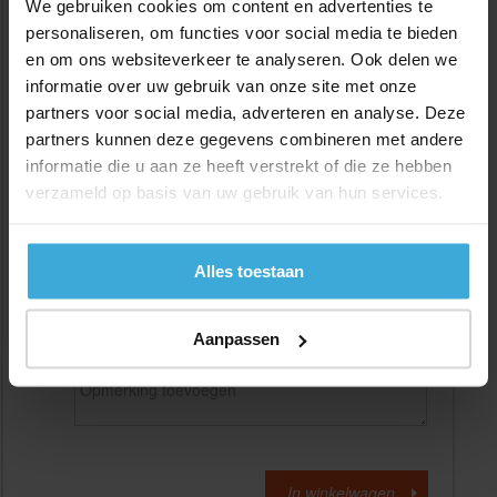
We gebruiken cookies om content en advertenties te
personaliseren, om functies voor social media te bieden
en om ons websiteverkeer te analyseren. Ook delen we
Gewenste
(max. 2000 mm)
lengtemaat in
mm
informatie over uw gebruik van onze site met onze
partners voor social media, adverteren en analyse. Deze
+/- 2 mm lengtetolerantie
partners kunnen deze gegevens combineren met andere
Aantal:
informatie die u aan ze heeft verstrekt of die ze hebben
verzameld op basis van uw gebruik van hun services.
Materiaalkosten
€
0,00
Bewerkingskosten :
€
0,00
Totaalbedrag :
€
0,00
Alles toestaan
Alle bedragen zijn excl. 21% BTW
Aanpassen