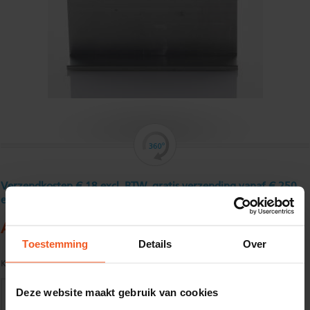
Verzendkosten € 18 excl. BTW, gratis verzending vanaf € 250
excl. BTW
Aluminium hoekprofiel 40 x 40 x 3 mm
Toestemming
Details
Over
Kwaliteit:
EN AW-6060-T66 volgens EN755-1/2
Deze website maakt gebruik van cookies