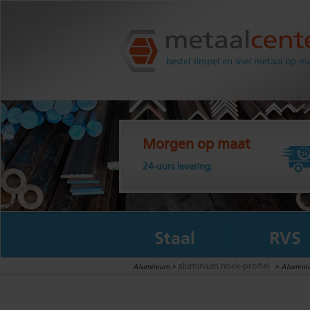
Metaalcenter.nl
bestel simpel en snel metaal op m
Morgen op maat
24-uurs levering.
Staal
RVS
aluminium hoek-profiel
Aluminium >
>
Aluminiu