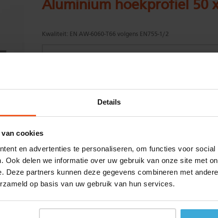
Aluminium hoekprofiel 50 
Kwaliteit:
EN AW-6060-T66 volgens EN755-1/2
Gewenste
(max. 2000 mm)
Details
lengtemaat in
mm
+/- 2 mm lengtetolerantie
 van cookies
Aantal:
ent en advertenties te personaliseren, om functies voor social
Materiaalkosten
€
0,00
. Ook delen we informatie over uw gebruik van onze site met on
Bewerkingskosten :
€
0,00
e. Deze partners kunnen deze gegevens combineren met andere i
Totaalbedrag :
€
0,00
erzameld op basis van uw gebruik van hun services.
Alle bedragen zijn excl. 21% BTW