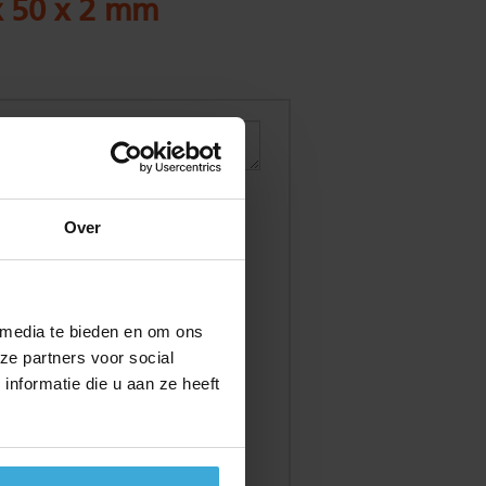
x 50 x 2 mm
Over
 media te bieden en om ons
ze partners voor social
nformatie die u aan ze heeft