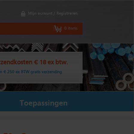
Mijn account / Registreren
0 items
zendkosten € 18 ex btw.
n € 250 ex BTW gratis verzending
Toepassingen