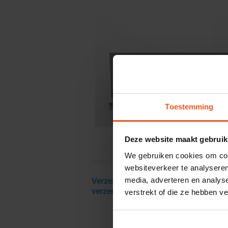
Toestemming
Deze website maakt gebruik
We gebruiken cookies om cont
websiteverkeer te analyseren
media, adverteren en analys
Verzendkosten € 18 excl. BTW, gratis
verstrekt of die ze hebben v
verzending vanaf € 250 excl. BTW