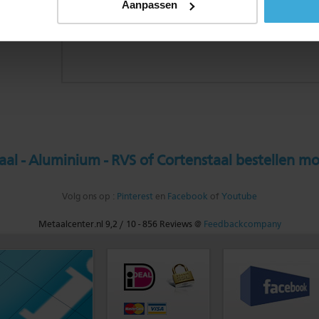
Aanpassen
al - Aluminium - RVS of Cortenstaal bestellen mo
Volg ons op :
Pinterest
en
Facebook
of
Youtube
Metaalcenter.nl
9,2
/
10
-
856
Reviews @
Feedbackcompany