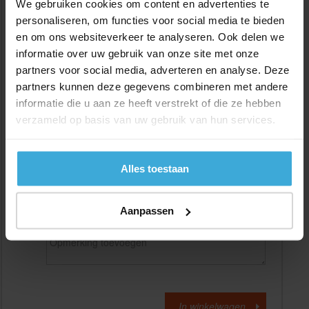
We gebruiken cookies om content en advertenties te
personaliseren, om functies voor social media te bieden
en om ons websiteverkeer te analyseren. Ook delen we
Gewenste
(max. 2000 mm)
lengtemaat in
mm
informatie over uw gebruik van onze site met onze
partners voor social media, adverteren en analyse. Deze
+/- 2 mm lengtetolerantie
partners kunnen deze gegevens combineren met andere
Aantal:
informatie die u aan ze heeft verstrekt of die ze hebben
verzameld op basis van uw gebruik van hun services.
Materiaalkosten
€
0,00
Bewerkingskosten :
€
0,00
Totaalbedrag :
€
0,00
Alles toestaan
Alle bedragen zijn excl. 21% BTW
Aanpassen