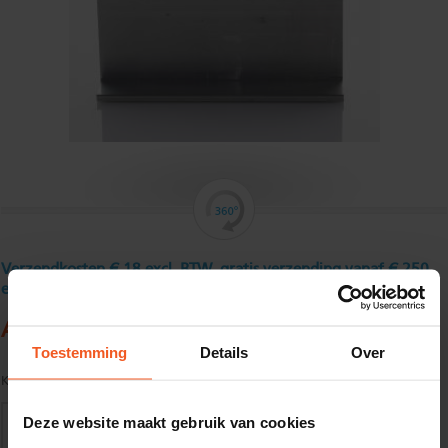
Verzendkosten € 18 excl. BTW, gratis verzending vanaf € 250
excl. BTW
Aluminium hoekprofiel 80 x 50 x 4 mm
Toestemming
Details
Over
Kwaliteit:
EN AW-6060-T66 volgens EN755-1/2
Deze website maakt gebruik van cookies