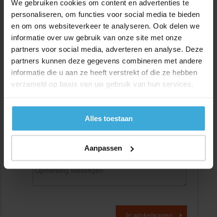
We gebruiken cookies om content en advertenties te
personaliseren, om functies voor social media te bieden
en om ons websiteverkeer te analyseren. Ook delen we
Gewenste
(max. 2000 mm)
lengtemaat in
mm
informatie over uw gebruik van onze site met onze
partners voor social media, adverteren en analyse. Deze
+/- 2 mm lengtetolerantie
partners kunnen deze gegevens combineren met andere
Aantal:
informatie die u aan ze heeft verstrekt of die ze hebben
verzameld op basis van uw gebruik van hun services.
Materiaalkosten
€
0,00
Bewerkingskosten :
€
0,00
Totaalbedrag :
€
0,00
Alles toestaan
Alle bedragen zijn excl. 21% BTW
Aanpassen