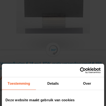
Verzendkosten € 18 excl. BTW, gratis verzending vanaf € 250
excl. BTW
Aluminium platstaf 20 x 2 mm
Toestemming
Details
Over
Kwaliteit:
EN AW-6060-T66 volgens EN755-1/2
Deze website maakt gebruik van cookies