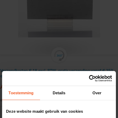
Verzendkosten € 18 excl. BTW, gratis verzending vanaf € 250
excl. BTW
Aluminium platstaf 40 x 20 mm
Toestemming
Details
Over
Kwaliteit:
EN AW-6060-T66 volgens EN755-1/2
Deze website maakt gebruik van cookies