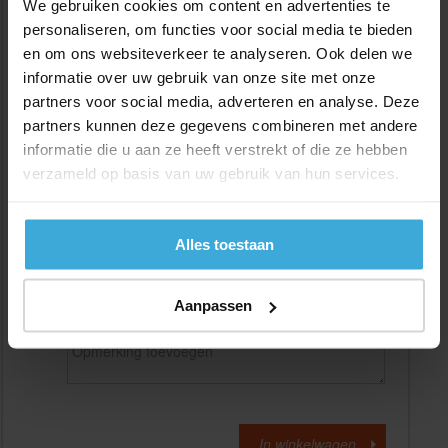
We gebruiken cookies om content en advertenties te
personaliseren, om functies voor social media te bieden
en om ons websiteverkeer te analyseren. Ook delen we
Gewenste
(max. 2000 mm)
lengtemaat in
mm
informatie over uw gebruik van onze site met onze
partners voor social media, adverteren en analyse. Deze
+/- 2 mm lengtetolerantie
partners kunnen deze gegevens combineren met andere
Aantal:
informatie die u aan ze heeft verstrekt of die ze hebben
verzameld op basis van uw gebruik van hun services.
Materiaalkosten
€
0,00
Bewerkingskosten :
€
0,00
Totaalbedrag :
€
0,00
Alles toestaan
Alle bedragen zijn excl. 21% BTW
Aanpassen