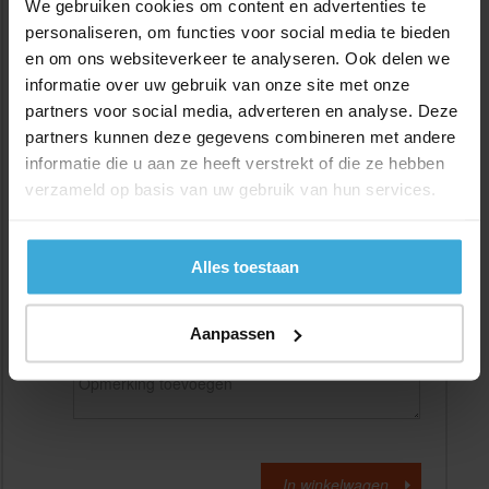
We gebruiken cookies om content en advertenties te
personaliseren, om functies voor social media te bieden
en om ons websiteverkeer te analyseren. Ook delen we
Gewenste
(max. 2000 mm)
lengtemaat in
mm
informatie over uw gebruik van onze site met onze
partners voor social media, adverteren en analyse. Deze
+/- 2 mm lengtetolerantie
partners kunnen deze gegevens combineren met andere
Aantal:
informatie die u aan ze heeft verstrekt of die ze hebben
verzameld op basis van uw gebruik van hun services.
Materiaalkosten
€
0,00
Bewerkingskosten :
€
0,00
Totaalbedrag :
€
0,00
Alles toestaan
Alle bedragen zijn excl. 21% BTW
Aanpassen