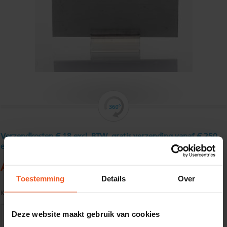
Verzendkosten € 18 excl. BTW, gratis verzending vanaf € 250
excl. BTW
Aluminium platstaf 50 x 10 mm
Toestemming
Details
Over
Kwaliteit:
EN AW-6060-T66 volgens EN755-1/2
Deze website maakt gebruik van cookies