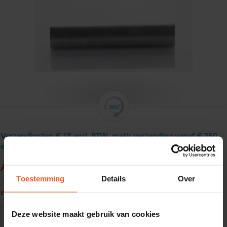
Verzendkosten € 18 excl. BTW, gratis verzending vanaf € 250
excl. BTW
Aluminium rondstaf 20 mm
Toestemming
Details
Over
Kwaliteit:
EN AW-6082-T6 volgens EN485-1/2
Deze website maakt gebruik van cookies