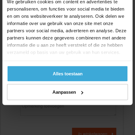
We gebruiken cookies om content en advertenties te
personaliseren, om functies voor social media te bieden
en om ons websiteverkeer te analyseren. Ook delen we
Gewenste
(max. 2000 mm)
lengtemaat in
mm
informatie over uw gebruik van onze site met onze
partners voor social media, adverteren en analyse. Deze
+/- 2 mm lengtetolerantie
partners kunnen deze gegevens combineren met andere
Aantal:
informatie die u aan ze heeft verstrekt of die ze hebben
verzameld op basis van uw gebruik van hun services.
Materiaalkosten
€
0,00
Bewerkingskosten :
€
0,00
Totaalbedrag :
€
0,00
Alles toestaan
Alle bedragen zijn excl. 21% BTW
Aanpassen