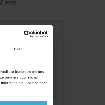
 2 mm
Over
 media te bieden en om ons
ze partners voor social
nformatie die u aan ze heeft