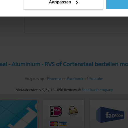
Aanpassen
al - Aluminium - RVS of Cortenstaal bestellen mo
Volg ons op :
Pinterest
en
Facebook
of
Youtube
Metaalcenter.nl
9,2
/
10
-
856
Reviews @
Feedbackcompany