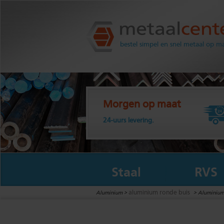
Metaalcenter.nl
bestel simpel en snel metaal op m
Morgen op maat
24-uurs levering.
Staal
RVS
aluminium ronde buis
Aluminium >
>
Aluminium