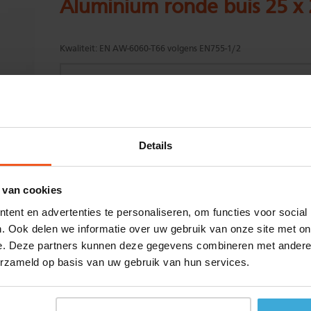
Aluminium ronde buis 25 x
Kwaliteit:
EN AW-6060-T66 volgens EN755-1/2
Gewenste
(max. 2000 mm)
Details
lengtemaat in
mm
+/- 2 mm lengtetolerantie
 van cookies
Aantal:
ent en advertenties te personaliseren, om functies voor social
Materiaalkosten
€
0,00
. Ook delen we informatie over uw gebruik van onze site met on
Bewerkingskosten :
€
0,00
e. Deze partners kunnen deze gegevens combineren met andere i
Totaalbedrag :
€
0,00
erzameld op basis van uw gebruik van hun services.
Alle bedragen zijn excl. 21% BTW