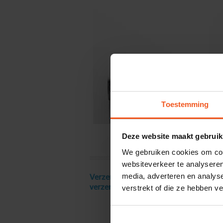
Toestemming
Deze website maakt gebruik
We gebruiken cookies om cont
websiteverkeer te analyseren
media, adverteren en analys
Verzendkosten € 18 excl. BTW, gratis
verstrekt of die ze hebben v
verzending vanaf € 250 excl. BTW