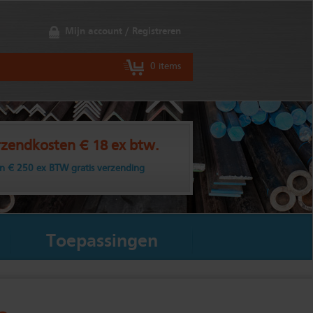
Mijn account / Registreren
0 items
zendkosten € 18 ex btw.
n € 250 ex BTW gratis verzending
Toepassingen