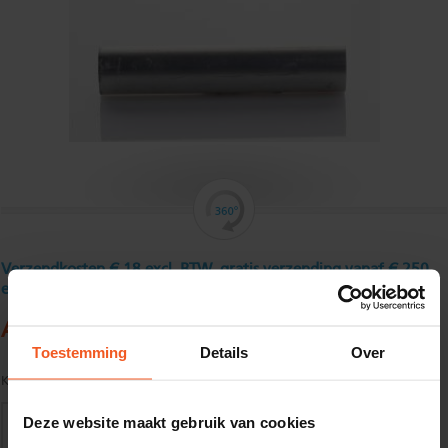
Verzendkosten € 18 excl. BTW, gratis verzending vanaf € 250
excl. BTW
Aluminium ronde buis 25 x 2,5 mm
Toestemming
Details
Over
Kwaliteit:
EN AW-6060-T66 volgens EN755-1/2
Deze website maakt gebruik van cookies