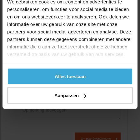
We gebruiken cookies om content en advertenties te
personaliseren, om functies voor social media te bieden
en om ons websiteverkeer te analyseren. Ook delen we
Gewenste
(max. 2000 mm)
lengtemaat in
mm
informatie over uw gebruik van onze site met onze
partners voor social media, adverteren en analyse. Deze
+/- 2 mm lengtetolerantie
partners kunnen deze gegevens combineren met andere
Aantal:
informatie die u aan ze heeft verstrekt of die ze hebben
verzameld op basis van uw gebruik van hun services.
Materiaalkosten
€
0,00
Bewerkingskosten :
€
0,00
Totaalbedrag :
€
0,00
Alles toestaan
Alle bedragen zijn excl. 21% BTW
Aanpassen