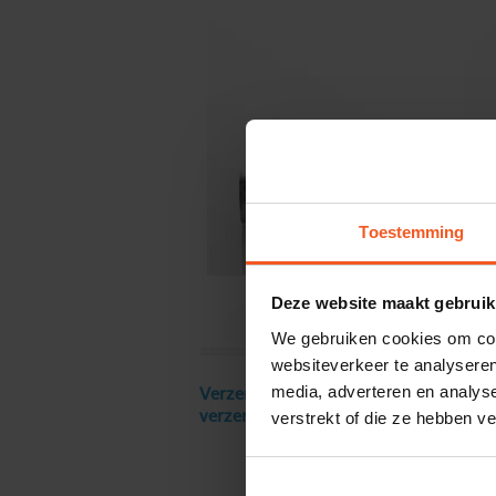
Toestemming
Deze website maakt gebruik
We gebruiken cookies om cont
websiteverkeer te analyseren
media, adverteren en analys
Verzendkosten € 18 excl. BTW, gratis
verstrekt of die ze hebben v
verzending vanaf € 250 excl. BTW