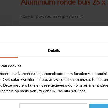
Aluminium ronde buis 25 x
Kwaliteit:
EN AW-6060-T66 volgens EN755-1/2
Gewenste
(max. 2000 mm)
Details
lengtemaat in
mm
+/- 2 mm lengtetolerantie
 van cookies
Aantal:
ent en advertenties te personaliseren, om functies voor social
Materiaalkosten
€
0,00
. Ook delen we informatie over uw gebruik van onze site met on
Bewerkingskosten :
€
0,00
e. Deze partners kunnen deze gegevens combineren met andere i
Totaalbedrag :
€
0,00
erzameld op basis van uw gebruik van hun services.
Alle bedragen zijn excl. 21% BTW