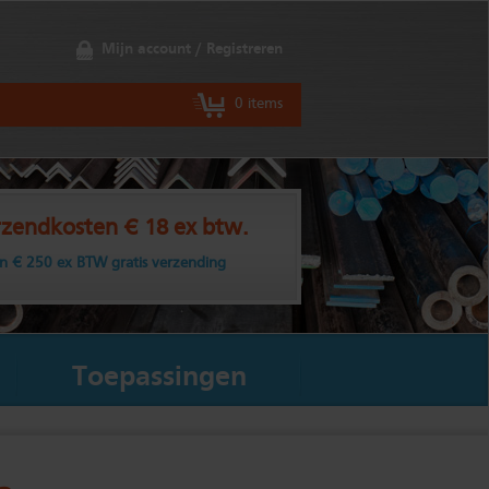
Mijn account / Registreren
0 items
zendkosten € 18 ex btw.
n € 250 ex BTW gratis verzending
Toepassingen