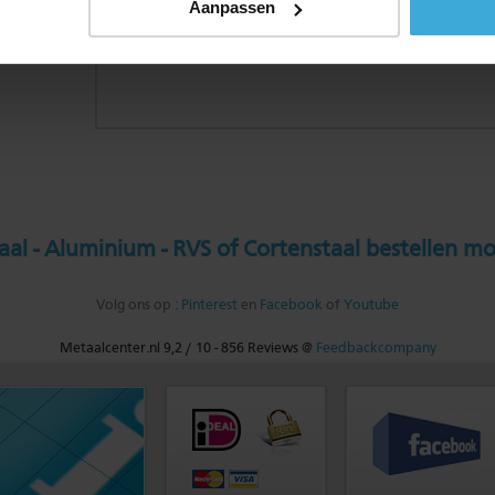
Aanpassen
al - Aluminium - RVS of Cortenstaal bestellen mo
Volg ons op :
Pinterest
en
Facebook
of
Youtube
Metaalcenter.nl
9,2
/
10
-
856
Reviews @
Feedbackcompany