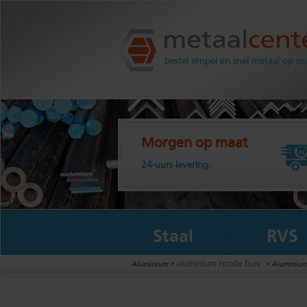
Metaalcenter.nl
bestel simpel en snel metaal op m
Morgen op maat
24-uurs levering.
Staal
RVS
aluminium ronde buis
Aluminium >
>
Aluminium