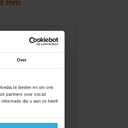
 3 mm
Over
 media te bieden en om ons
ze partners voor social
nformatie die u aan ze heeft