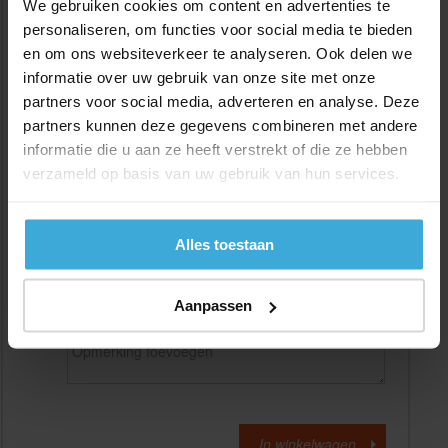
We gebruiken cookies om content en advertenties te
personaliseren, om functies voor social media te bieden
en om ons websiteverkeer te analyseren. Ook delen we
Gewenste
(max. 2000 mm)
lengtemaat in
mm
informatie over uw gebruik van onze site met onze
partners voor social media, adverteren en analyse. Deze
+/- 2 mm lengtetolerantie
partners kunnen deze gegevens combineren met andere
Aantal:
informatie die u aan ze heeft verstrekt of die ze hebben
verzameld op basis van uw gebruik van hun services.
Materiaalkosten
€
0,00
Bewerkingskosten :
€
0,00
Totaalbedrag :
€
0,00
Alles toestaan
Alle bedragen zijn excl. 21% BTW
Aanpassen