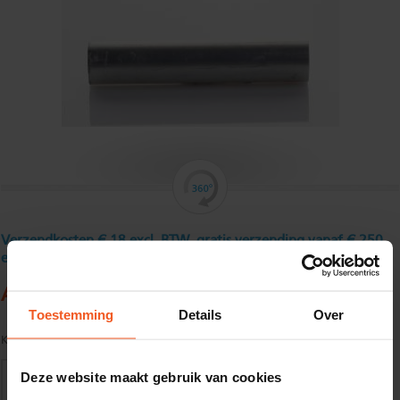
Verzendkosten € 18 excl. BTW, gratis verzending vanaf € 250
excl. BTW
Aluminium ronde buis 30 x 2,5 mm
Toestemming
Details
Over
Kwaliteit:
EN AW-6060-T66 volgens EN755-1/2
Deze website maakt gebruik van cookies