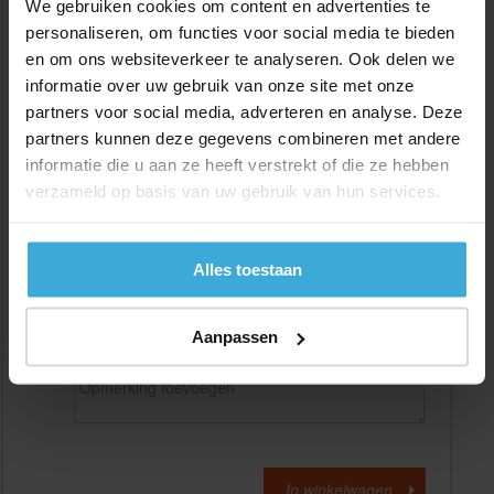
We gebruiken cookies om content en advertenties te
personaliseren, om functies voor social media te bieden
en om ons websiteverkeer te analyseren. Ook delen we
Gewenste
(max. 2000 mm)
lengtemaat in
mm
informatie over uw gebruik van onze site met onze
partners voor social media, adverteren en analyse. Deze
+/- 2 mm lengtetolerantie
partners kunnen deze gegevens combineren met andere
Aantal:
informatie die u aan ze heeft verstrekt of die ze hebben
verzameld op basis van uw gebruik van hun services.
Materiaalkosten
€
0,00
Bewerkingskosten :
€
0,00
Totaalbedrag :
€
0,00
Alles toestaan
Alle bedragen zijn excl. 21% BTW
Aanpassen