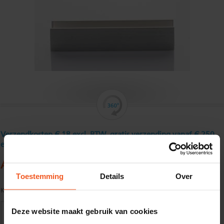
Verzendkosten € 18 excl. BTW, gratis verzending vanaf € 250
excl. BTW
Aluminium U - profiel 25 x 25 x 25 x 2 mm
Toestemming
Details
Over
Kwaliteit:
EN AW-6060-T66 volgens EN755-1/2
Deze website maakt gebruik van cookies