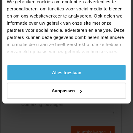
We gebruiken cookies om content en advertenties te
personaliseren, om functies voor social media te bieden
en om ons websiteverkeer te analyseren. Ook delen we
Gewenste
(max. 2000 mm)
lengtemaat in
mm
informatie over uw gebruik van onze site met onze
partners voor social media, adverteren en analyse. Deze
+/- 2 mm lengtetolerantie
partners kunnen deze gegevens combineren met andere
Aantal:
informatie die u aan ze heeft verstrekt of die ze hebben
verzameld op basis van uw gebruik van hun services.
Materiaalkosten
€
0,00
Bewerkingskosten :
€
0,00
Totaalbedrag :
€
0,00
Alles toestaan
Alle bedragen zijn excl. 21% BTW
Aanpassen