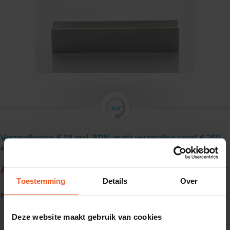
Verzendkosten € 18 excl. BTW, gratis verzending vanaf € 250
excl. BTW
Aluminium U - profiel 30 x 20 x 30 x 2 mm
Toestemming
Details
Over
Kwaliteit:
EN AW-6060-T66 volgens EN755-1/2
Deze website maakt gebruik van cookies