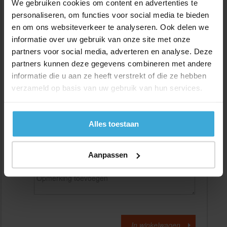
We gebruiken cookies om content en advertenties te
personaliseren, om functies voor social media te bieden
en om ons websiteverkeer te analyseren. Ook delen we
Gewenste
(max. 2000 mm)
lengtemaat in
mm
informatie over uw gebruik van onze site met onze
partners voor social media, adverteren en analyse. Deze
+/- 2 mm lengtetolerantie
partners kunnen deze gegevens combineren met andere
Aantal:
informatie die u aan ze heeft verstrekt of die ze hebben
verzameld op basis van uw gebruik van hun services.
Materiaalkosten
€
0,00
Bewerkingskosten :
€
0,00
Totaalbedrag :
€
0,00
Alles toestaan
Alle bedragen zijn excl. 21% BTW
Aanpassen