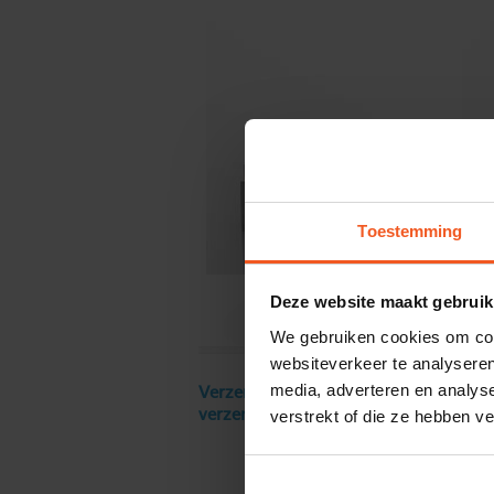
Toestemming
Deze website maakt gebruik
We gebruiken cookies om cont
websiteverkeer te analyseren
media, adverteren en analys
Verzendkosten € 18 excl. BTW, gratis
verstrekt of die ze hebben v
verzending vanaf € 250 excl. BTW