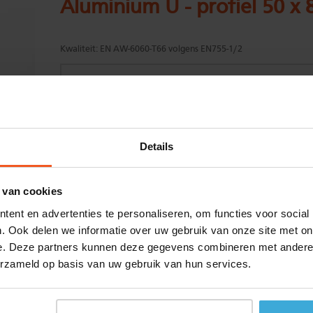
Aluminium U - profiel 50 x 
Kwaliteit:
EN AW-6060-T66 volgens EN755-1/2
Gewenste
(max. 2000 mm)
Details
lengtemaat in
mm
+/- 2 mm lengtetolerantie
 van cookies
Aantal:
ent en advertenties te personaliseren, om functies voor social
Materiaalkosten
€
0,00
. Ook delen we informatie over uw gebruik van onze site met on
Bewerkingskosten :
€
0,00
e. Deze partners kunnen deze gegevens combineren met andere i
Totaalbedrag :
€
0,00
erzameld op basis van uw gebruik van hun services.
Alle bedragen zijn excl. 21% BTW