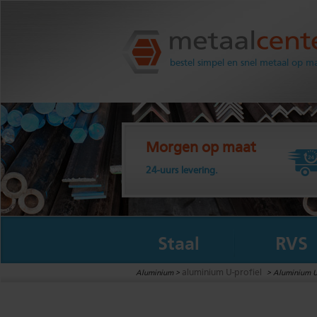
Metaalcenter.nl
bestel simpel en snel metaal op m
Morgen op maat
24-uurs levering.
Staal
RVS
aluminium U-profiel
Aluminium >
>
Aluminium U 