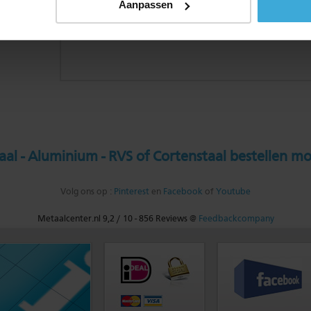
Aanpassen
al - Aluminium - RVS of Cortenstaal bestellen mo
Volg ons op :
Pinterest
en
Facebook
of
Youtube
Metaalcenter.nl
9,2
/
10
-
856
Reviews @
Feedbackcompany