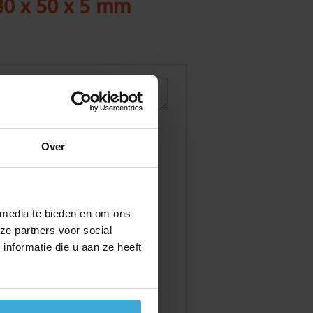
80 x 50 x 5 mm
Over
 media te bieden en om ons
ze partners voor social
nformatie die u aan ze heeft