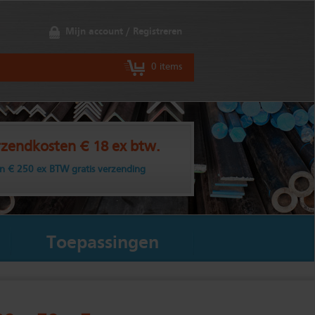
Mijn account / Registreren
0 items
zendkosten € 18 ex btw.
n € 250 ex BTW gratis verzending
Toepassingen