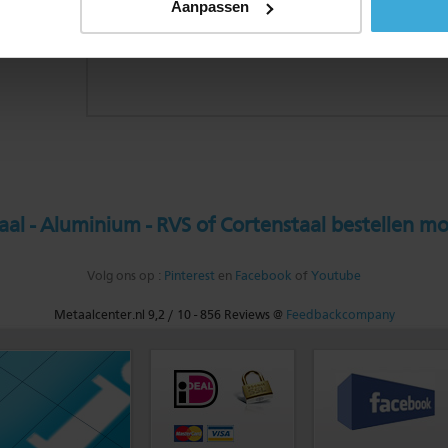
Aanpassen
al - Aluminium - RVS of Cortenstaal bestellen mo
Volg ons op :
Pinterest
en
Facebook
of
Youtube
Metaalcenter.nl
9,2
/
10
-
856
Reviews @
Feedbackcompany