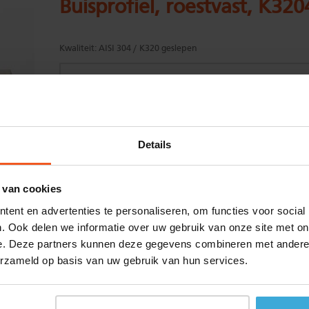
Buisprofiel, roestvast, K32
Kwaliteit:
AISI 304 / K320 geslepen
Gewenste
(max. 2000 mm)
Details
lengtemaat in
mm
+/- 2 mm lengtetolerantie
 van cookies
Aantal:
ent en advertenties te personaliseren, om functies voor social
Materiaalkosten
€
0,00
. Ook delen we informatie over uw gebruik van onze site met on
Bewerkingskosten :
€
0,00
e. Deze partners kunnen deze gegevens combineren met andere i
Totaalbedrag :
€
0,00
erzameld op basis van uw gebruik van hun services.
Alle bedragen zijn excl. 21% BTW