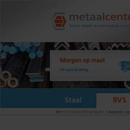
Metaalcenter.nl
bestel simpel en snel metaal op m
Morgen op maat
24-uurs levering.
Staal
RVS
rvs buisprofiel geslepen
RVS >
>
Buisprofiel, ro