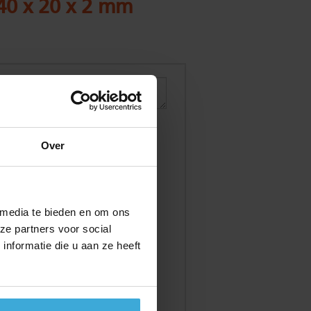
040 x 20 x 2 mm
Over
 media te bieden en om ons
ze partners voor social
nformatie die u aan ze heeft