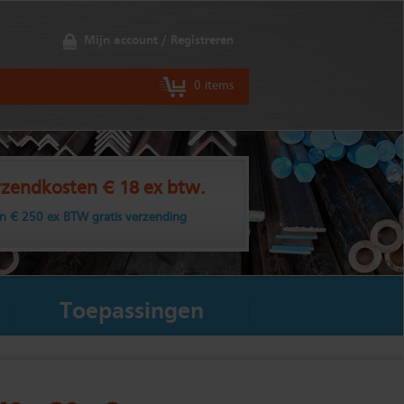
Mijn account / Registreren
0 items
zendkosten € 18 ex btw.
n € 250 ex BTW gratis verzending
Toepassingen