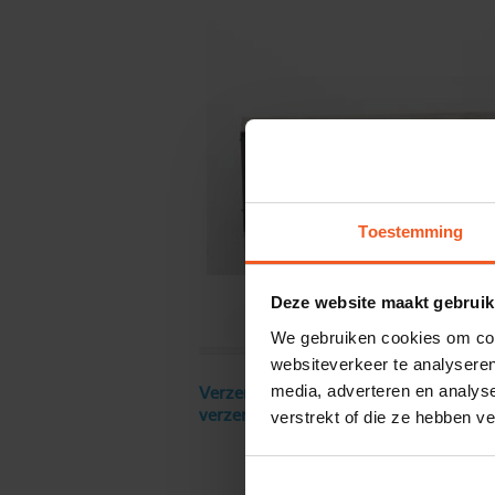
Toestemming
Deze website maakt gebruik
We gebruiken cookies om cont
websiteverkeer te analyseren
media, adverteren en analys
Verzendkosten € 18 excl. BTW, gratis
verstrekt of die ze hebben v
verzending vanaf € 250 excl. BTW