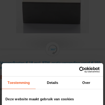
Verzendkosten € 18 excl. BTW, gratis verzending vanaf € 250
excl. BTW
Buisprofiel, roestvast35 x 35 x 1,5 mm
Toestemming
Details
Over
Kwaliteit:
AISI 304
Deze website maakt gebruik van cookies