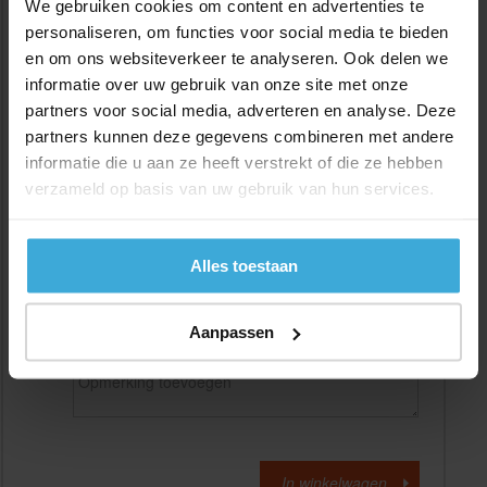
We gebruiken cookies om content en advertenties te
personaliseren, om functies voor social media te bieden
en om ons websiteverkeer te analyseren. Ook delen we
Gewenste
(max. 2000 mm)
lengtemaat in
mm
informatie over uw gebruik van onze site met onze
partners voor social media, adverteren en analyse. Deze
+/- 2 mm lengtetolerantie
partners kunnen deze gegevens combineren met andere
Aantal:
informatie die u aan ze heeft verstrekt of die ze hebben
verzameld op basis van uw gebruik van hun services.
Materiaalkosten
€
0,00
Bewerkingskosten :
€
0,00
Totaalbedrag :
€
0,00
Alles toestaan
Alle bedragen zijn excl. 21% BTW
Aanpassen