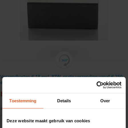
Verzendkosten € 18 excl. BTW, gratis verzending vanaf € 250
excl. BTW
Buisprofiel, roestvast60 x 30 x 3 mm
Toestemming
Details
Over
Kwaliteit:
AISI 304
Deze website maakt gebruik van cookies