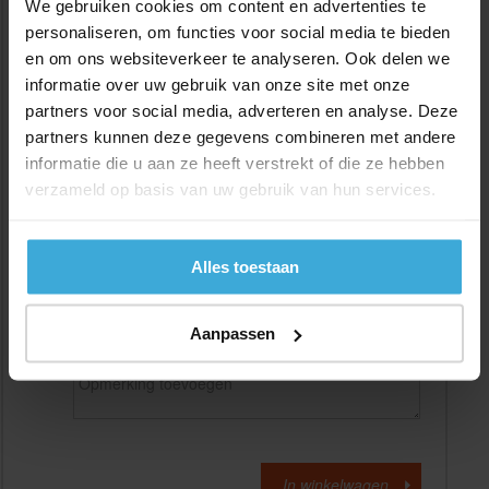
We gebruiken cookies om content en advertenties te
personaliseren, om functies voor social media te bieden
en om ons websiteverkeer te analyseren. Ook delen we
Gewenste
(max. 2000 mm)
lengtemaat in
mm
informatie over uw gebruik van onze site met onze
partners voor social media, adverteren en analyse. Deze
+/- 2 mm lengtetolerantie
partners kunnen deze gegevens combineren met andere
Aantal:
informatie die u aan ze heeft verstrekt of die ze hebben
verzameld op basis van uw gebruik van hun services.
Materiaalkosten
€
0,00
Bewerkingskosten :
€
0,00
Totaalbedrag :
€
0,00
Alles toestaan
Alle bedragen zijn excl. 21% BTW
Aanpassen