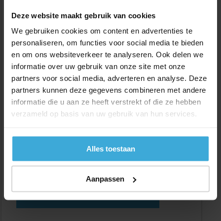
Standaard maat:
2000 x 1000 x 3
Deze website maakt gebruik van cookies
Voorraad:
1
We gebruiken cookies om content en advertenties te
Of op maat
personaliseren, om functies voor social media te bieden
(zonder reststuk):
en om ons websiteverkeer te analyseren. Ook delen we
Lengte:
(max. 2000 mm)
informatie over uw gebruik van onze site met onze
partners voor social media, adverteren en analyse. Deze
Breedte:
(max. 1000 mm)
partners kunnen deze gegevens combineren met andere
informatie die u aan ze heeft verstrekt of die ze hebben
Dikte:
verzameld op basis van uw gebruik van hun services.
Aantal:
Alles toestaan
Materiaalkosten :
€
0,00
Bewerkingskosten :
€
0,00
Aanpassen
Alle bedragen zijn excl. 21% BTW