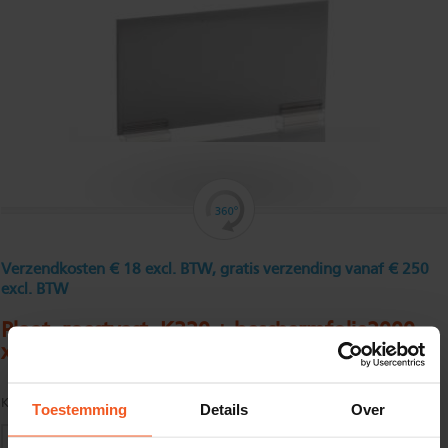
Verzendkosten € 18 excl. BTW, gratis verzending vanaf € 250
excl. BTW
Plaat, roestvast, K320 + beschermfolie2000
x 1000 x 3 mm
Kwaliteit:
AISI 304 / K320 geslepen
Toestemming
Details
Over