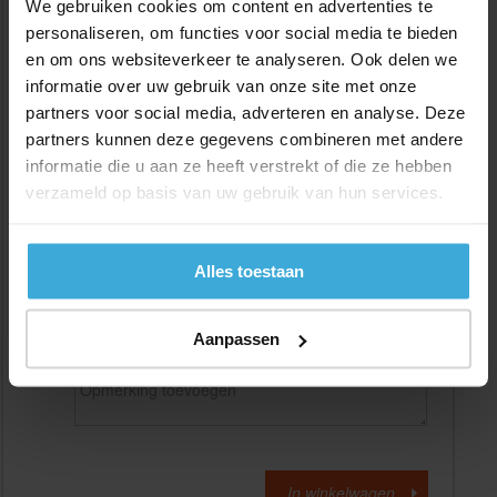
We gebruiken cookies om content en advertenties te
personaliseren, om functies voor social media te bieden
en om ons websiteverkeer te analyseren. Ook delen we
Gewenste
(max. 2000 mm)
lengtemaat in
mm
informatie over uw gebruik van onze site met onze
partners voor social media, adverteren en analyse. Deze
+/- 2 mm lengtetolerantie
partners kunnen deze gegevens combineren met andere
Aantal:
informatie die u aan ze heeft verstrekt of die ze hebben
verzameld op basis van uw gebruik van hun services.
Materiaalkosten
€
0,00
Bewerkingskosten :
€
0,00
Totaalbedrag :
€
0,00
Alles toestaan
Alle bedragen zijn excl. 21% BTW
Aanpassen