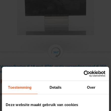
Verzendkosten € 18 excl. BTW, gratis verzending vanaf € 250
excl. BTW
Platstaf, roestvast, geslit 60 x 6 mm
Toestemming
Details
Over
Kwaliteit:
AISI 304
Deze website maakt gebruik van cookies