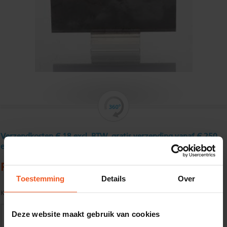
Verzendkosten € 18 excl. BTW, gratis verzending vanaf € 250
excl. BTW
Platstaf, roestvast, geslit 80 x 8 mm
Toestemming
Details
Over
Kwaliteit:
AISI 304
Deze website maakt gebruik van cookies