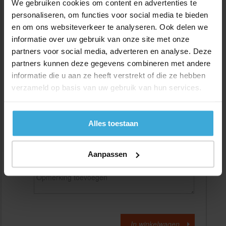
We gebruiken cookies om content en advertenties te
personaliseren, om functies voor social media te bieden
en om ons websiteverkeer te analyseren. Ook delen we
Gewenste
(max. 2000 mm)
lengtemaat in
mm
informatie over uw gebruik van onze site met onze
partners voor social media, adverteren en analyse. Deze
+/- 2 mm lengtetolerantie
partners kunnen deze gegevens combineren met andere
Aantal:
informatie die u aan ze heeft verstrekt of die ze hebben
verzameld op basis van uw gebruik van hun services.
Materiaalkosten
€
0,00
Bewerkingskosten :
€
0,00
Totaalbedrag :
€
0,00
Alles toestaan
Alle bedragen zijn excl. 21% BTW
Aanpassen