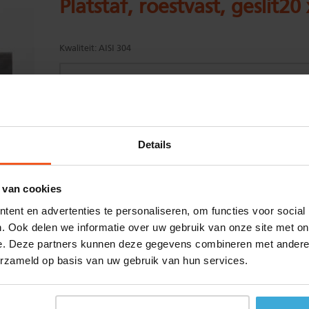
Platstaf, roestvast, geslit2
Kwaliteit:
AISI 304
Gewenste
(max. 2000 mm)
Details
lengtemaat in
mm
+/- 2 mm lengtetolerantie
 van cookies
Aantal:
ent en advertenties te personaliseren, om functies voor social
Materiaalkosten
€
0,00
. Ook delen we informatie over uw gebruik van onze site met on
Bewerkingskosten :
€
0,00
e. Deze partners kunnen deze gegevens combineren met andere i
Totaalbedrag :
€
0,00
erzameld op basis van uw gebruik van hun services.
Alle bedragen zijn excl. 21% BTW