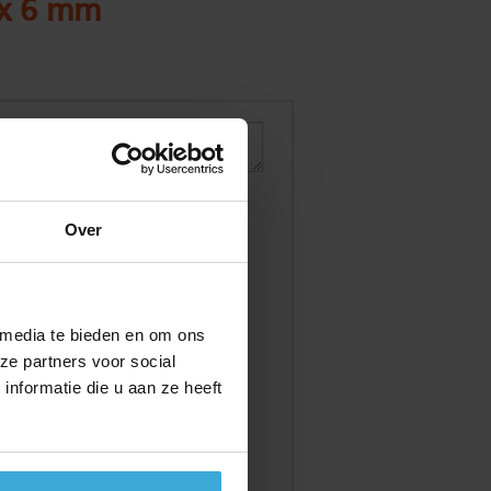
0 x 6 mm
Over
 media te bieden en om ons
ze partners voor social
nformatie die u aan ze heeft