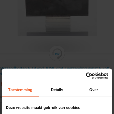
Verzendkosten € 18 excl. BTW, gratis verzending vanaf € 250
excl. BTW
Platstaf, roestvast, geslit35 x 5 mm
Toestemming
Details
Over
Kwaliteit:
AISI 304
Deze website maakt gebruik van cookies