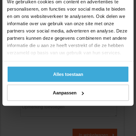
We gebruiken cookies om content en advertenties te
personaliseren, om functies voor social media te bieden
en om ons websiteverkeer te analyseren. Ook delen we
Gewenste
(max. 2000 mm)
lengtemaat in
mm
informatie over uw gebruik van onze site met onze
partners voor social media, adverteren en analyse. Deze
+/- 2 mm lengtetolerantie
partners kunnen deze gegevens combineren met andere
Aantal:
informatie die u aan ze heeft verstrekt of die ze hebben
verzameld op basis van uw gebruik van hun services.
Materiaalkosten
€
0,00
Bewerkingskosten :
€
0,00
Totaalbedrag :
€
0,00
Alles toestaan
Alle bedragen zijn excl. 21% BTW
Aanpassen