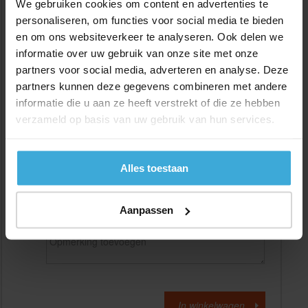
We gebruiken cookies om content en advertenties te
personaliseren, om functies voor social media te bieden
en om ons websiteverkeer te analyseren. Ook delen we
Gewenste
(max. 2000 mm)
lengtemaat in
mm
informatie over uw gebruik van onze site met onze
partners voor social media, adverteren en analyse. Deze
+/- 2 mm lengtetolerantie
partners kunnen deze gegevens combineren met andere
Aantal:
informatie die u aan ze heeft verstrekt of die ze hebben
verzameld op basis van uw gebruik van hun services.
Materiaalkosten
€
0,00
Bewerkingskosten :
€
0,00
Totaalbedrag :
€
0,00
Alles toestaan
Alle bedragen zijn excl. 21% BTW
Aanpassen