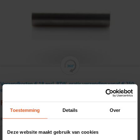
Verzendkosten € 18 excl. BTW, gratis verzending vanaf € 250
excl. BTW
Rondstaf roestvast 12 mm
Toestemming
Details
Over
Kwaliteit:
AISI 304
Deze website maakt gebruik van cookies