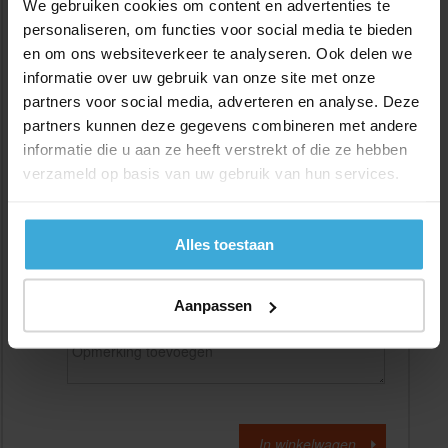
We gebruiken cookies om content en advertenties te
personaliseren, om functies voor social media te bieden
en om ons websiteverkeer te analyseren. Ook delen we
Gewenste
(max. 2000 mm)
lengtemaat in
mm
informatie over uw gebruik van onze site met onze
partners voor social media, adverteren en analyse. Deze
+/- 2 mm lengtetolerantie
partners kunnen deze gegevens combineren met andere
Aantal:
informatie die u aan ze heeft verstrekt of die ze hebben
verzameld op basis van uw gebruik van hun services.
Materiaalkosten
€
0,00
Bewerkingskosten :
€
0,00
Totaalbedrag :
€
0,00
Alles toestaan
Alle bedragen zijn excl. 21% BTW
Aanpassen