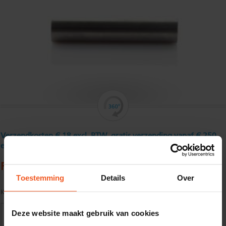
Verzendkosten € 18 excl. BTW, gratis verzending vanaf € 250
excl. BTW
Rondstaf roestvast 8 mmtolerantie h9
Toestemming
Details
Over
Kwaliteit:
AISI 304 passing h9
Deze website maakt gebruik van cookies