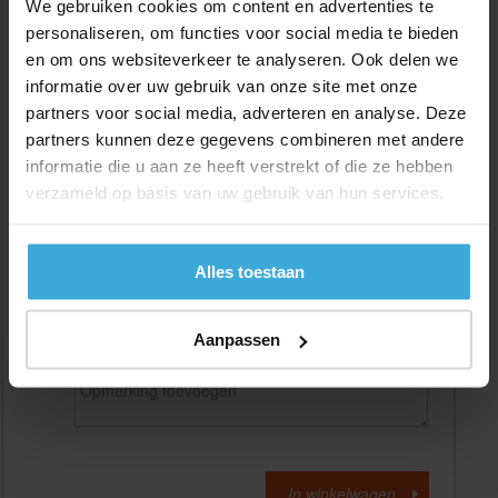
We gebruiken cookies om content en advertenties te
personaliseren, om functies voor social media te bieden
en om ons websiteverkeer te analyseren. Ook delen we
Gewenste
(max. 2000 mm)
lengtemaat in
mm
informatie over uw gebruik van onze site met onze
partners voor social media, adverteren en analyse. Deze
+/- 2 mm lengtetolerantie
partners kunnen deze gegevens combineren met andere
Aantal:
informatie die u aan ze heeft verstrekt of die ze hebben
verzameld op basis van uw gebruik van hun services.
Materiaalkosten
€
0,00
Bewerkingskosten :
€
0,00
Totaalbedrag :
€
0,00
Alles toestaan
Alle bedragen zijn excl. 21% BTW
Aanpassen