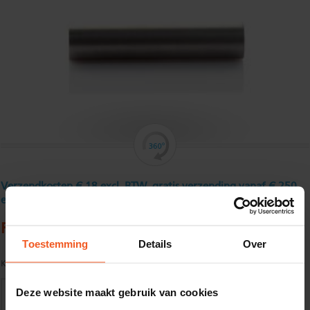
Verzendkosten € 18 excl. BTW, gratis verzending vanaf € 250
excl. BTW
Ronde buis, roestvast, 30 x 2 mm
Toestemming
Details
Over
Kwaliteit:
AISI 304
Deze website maakt gebruik van cookies