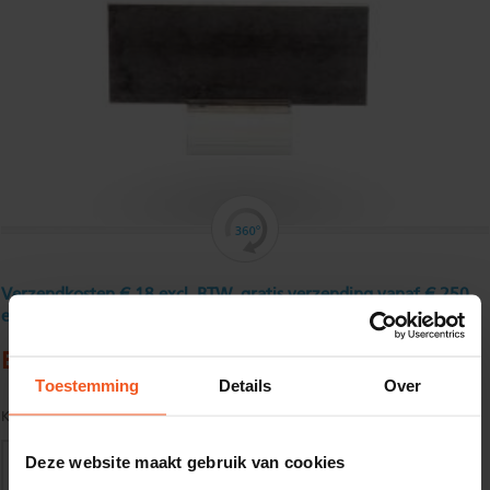
Verzendkosten € 18 excl. BTW, gratis verzending vanaf € 250
excl. BTW
Blank platstaal 100 x 10 mm
Toestemming
Details
Over
Kwaliteit:
S235JRG2C+C tol. vlgs. DIN 671/ EN 10278
Deze website maakt gebruik van cookies