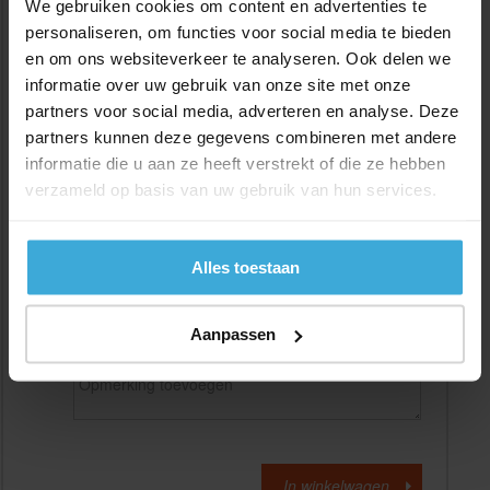
We gebruiken cookies om content en advertenties te
personaliseren, om functies voor social media te bieden
en om ons websiteverkeer te analyseren. Ook delen we
Gewenste
(max. 2000 mm)
lengtemaat in
mm
informatie over uw gebruik van onze site met onze
partners voor social media, adverteren en analyse. Deze
+/- 2 mm lengtetolerantie
partners kunnen deze gegevens combineren met andere
Aantal:
informatie die u aan ze heeft verstrekt of die ze hebben
verzameld op basis van uw gebruik van hun services.
Materiaalkosten
€
0,00
Bewerkingskosten :
€
0,00
Totaalbedrag :
€
0,00
Alles toestaan
Alle bedragen zijn excl. 21% BTW
Aanpassen