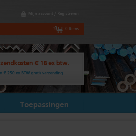
Mijn account / Registreren
0 items
zendkosten € 18 ex btw.
n € 250 ex BTW gratis verzending
Toepassingen