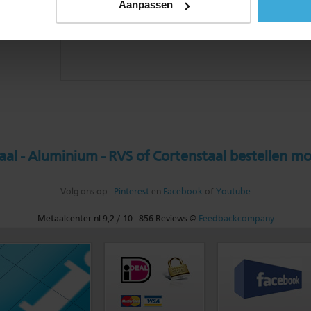
Aanpassen
al - Aluminium - RVS of Cortenstaal bestellen mo
Volg ons op :
Pinterest
en
Facebook
of
Youtube
Metaalcenter.nl
9,2
/
10
-
856
Reviews @
Feedbackcompany