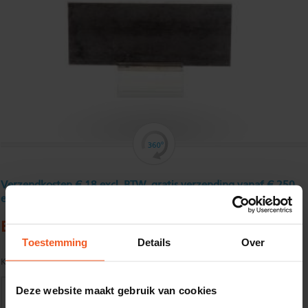
Verzendkosten € 18 excl. BTW, gratis verzending vanaf € 250
excl. BTW
Blank platstaal 16 x 4 mm
Toestemming
Details
Over
Kwaliteit:
S235JRG2C+C tol. vlgs. DIN 671/ EN 10278
Deze website maakt gebruik van cookies