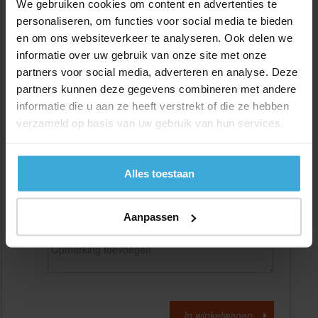
We gebruiken cookies om content en advertenties te
personaliseren, om functies voor social media te bieden
en om ons websiteverkeer te analyseren. Ook delen we
Gewenste
(max. 2000 mm)
lengtemaat in
mm
informatie over uw gebruik van onze site met onze
partners voor social media, adverteren en analyse. Deze
+/- 2 mm lengtetolerantie
partners kunnen deze gegevens combineren met andere
Aantal:
informatie die u aan ze heeft verstrekt of die ze hebben
verzameld op basis van uw gebruik van hun services.
Materiaalkosten
€
0,00
Bewerkingskosten :
€
0,00
Totaalbedrag :
€
0,00
Alles toestaan
Alle bedragen zijn excl. 21% BTW
Aanpassen