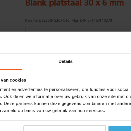
Blank platstaal 30 x 6 mm
Kwaliteit:
S235JRG2C+C tol. vlgs. DIN 671/ EN 10278
Gewenste
(max. 2000 mm)
Details
lengtemaat in
mm
+/- 2 mm lengtetolerantie
 van cookies
Aantal:
ent en advertenties te personaliseren, om functies voor social
Materiaalkosten
€
0,00
. Ook delen we informatie over uw gebruik van onze site met on
Bewerkingskosten :
€
0,00
e. Deze partners kunnen deze gegevens combineren met andere i
Totaalbedrag :
€
0,00
erzameld op basis van uw gebruik van hun services.
Alle bedragen zijn excl. 21% BTW