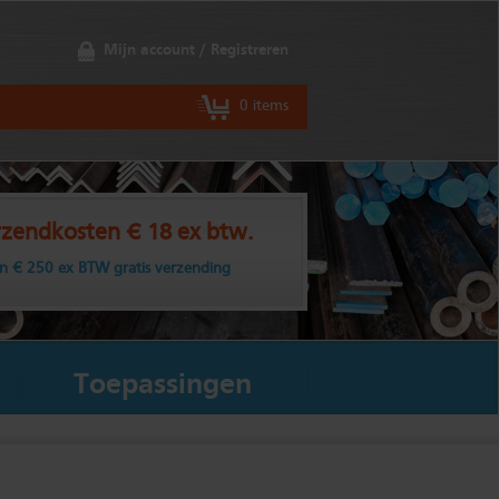
Mijn account / Registreren
0 items
zendkosten € 18 ex btw.
n € 250 ex BTW gratis verzending
Toepassingen