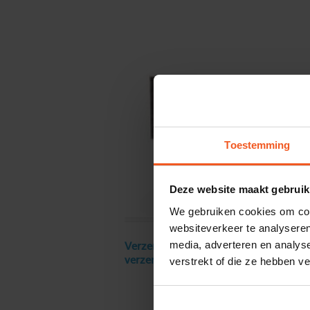
Toestemming
Deze website maakt gebruik
We gebruiken cookies om cont
websiteverkeer te analyseren
media, adverteren en analys
Verzendkosten € 18 excl. BTW, gratis
verstrekt of die ze hebben v
verzending vanaf € 250 excl. BTW