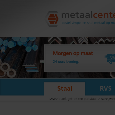
Metaalcenter.nl
bestel simpel en snel metaal op m
Morgen op maat
24-uurs levering.
Staal
RVS
blank getrokken platstaal
Staal >
>
Blank plats