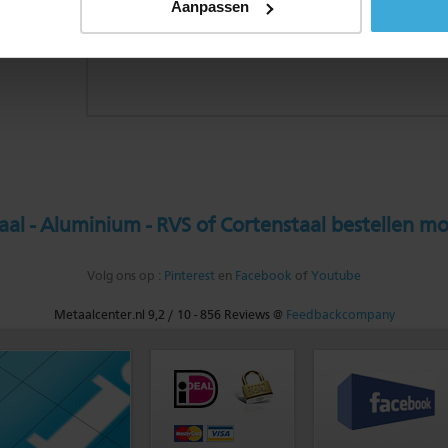
Aanpassen
al - Aluminium - RVS of Cortenstaal bestellen mo
Volg ons op :
Pinterest
en
Facebook
of
Youtube
Metaalcenter.nl
9,2
/
10
-
856
Reviews @
Feedbackcompany